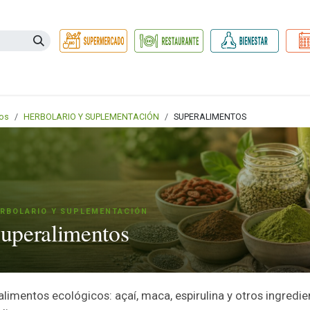
Necesidades
Herbolario
Belleza e Higiene
Hogar Ec
os
HERBOLARIO Y SUPLEMENTACIÓN
SUPERALIMENTOS
RBOLARIO Y SUPLEMENTACIÓN
uperalimentos
limentos ecológicos: açaí, maca, espirulina y otros ingredie