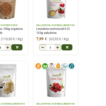
 SUPERFOODS
SALUDVIVA SUPERALIMENTOS
u 100g organica
Levadura nutricional b12
ds
125g saludviva
7,99
€
(
110,00
€ /
Kg
)
(
63,92
€ /
Kg
)
A SUPERALIMENTOS
SALUDVIVA SUPERALIMENTOS