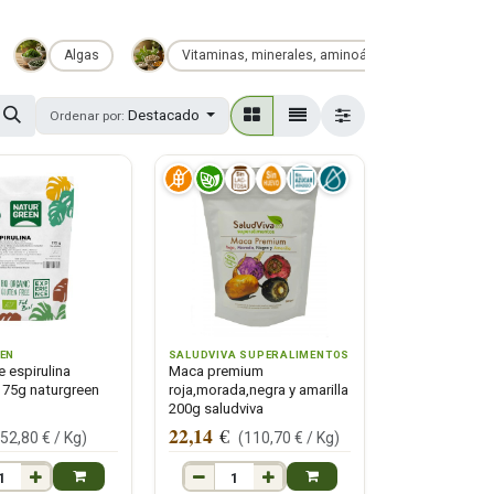
Algas
Vitaminas, minerales, aminoácidos y antioxidante
Destacado
Ordenar por:
EN
SALUDVIVA SUPERALIMENTOS
e espirulina
Maca premium
75g naturgreen
roja,morada,negra y amarilla
200g saludviva
22,14
€
(
52,80
€ /
Kg
)
(
110,70
€ /
Kg
)