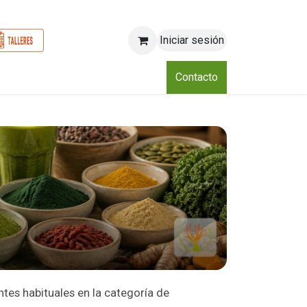
Iniciar sesión
o
Nosotros
Blog
Eventos
Club
Contacto
ntes habituales en la categoría de