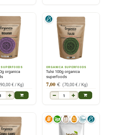
 SUPERFOODS
ORGANICA SUPERFOODS
0g organica
Tulsi 100g organica
ds
superfoods
7,00
€
(
90,00
€ /
Kg
)
(
70,00
€ /
Kg
)