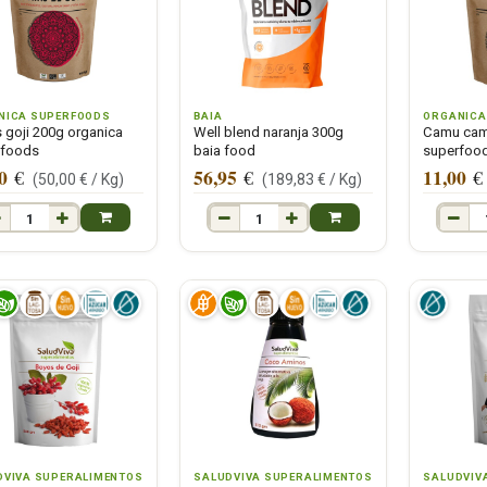
NICA SUPERFOODS
BAIA
ORGANICA
 goji 200g organica
Well blend naranja 300g
Camu cam
rfoods
baia food
superfoo
0
56,95
11,00
€
€
€
(
50,00
€ /
Kg
)
(
189,83
€ /
Kg
)
DVIVA SUPERALIMENTOS
SALUDVIVA SUPERALIMENTOS
SALUDVIV