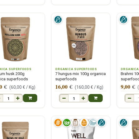
NICA SUPERFOODS
ORGANICA SUPERFOODS
ORGANICA
ium husk 200g
7 hungus mix 100g organica
Brahmi 10
ica superfoods
superfoods
superfoo
0
16,00
9,00
€
€
€
(
60,00
€ /
Kg
)
(
160,00
€ /
Kg
)