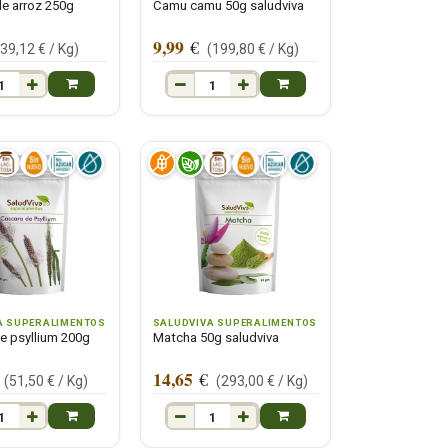
de arroz 250g
Camu camu 50g saludviva
9,99
€
(
39,12
€ /
Kg
)
(
199,80
€ /
Kg
)
A SUPERALIMENTOS
SALUDVIVA SUPERALIMENTOS
e psyllium 200g
Matcha 50g saludviva
14,65
€
(
51,50
€ /
Kg
)
(
293,00
€ /
Kg
)