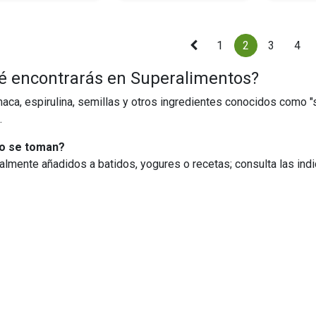
1
2
3
4
é encontrarás en Superalimentos?
maca, espirulina, semillas y otros ingredientes conocidos como 
.
 se toman?
almente añadidos a batidos, yogures o recetas; consulta las ind