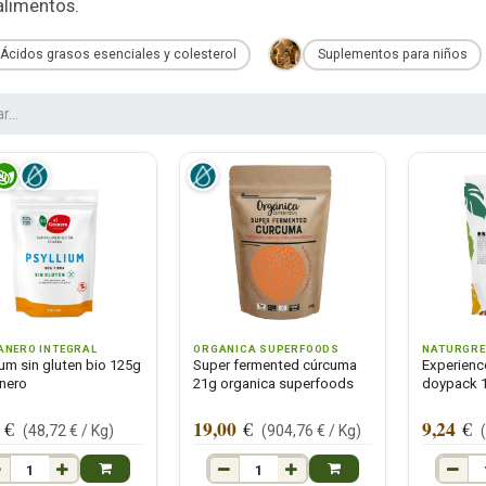
alimentos.
Ácidos grasos esenciales y colesterol
Suplementos para niños
ANERO INTEGRAL
ORGANICA SUPERFOODS
NATURGRE
ium sin gluten bio 125g
Super fermented cúrcuma
Experienc
anero
21g organica superfoods
doypack 1
19,00
9,24
€
€
€
(
48,72
€ /
Kg
)
(
904,76
€ /
Kg
)