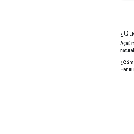
¿Qu
Açaí, 
natural
¿Cómo
Habitu