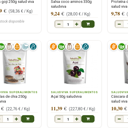
 goji 250g salud viva
Salsa coco aminos 330g
Proteína 
saludviva
salud viva
9
€
(
58,36
€ /
Kg
)
9,24
9,78
€
€
(
28,00
€ /
Kg
)
 stock disponible
DVIVA SUPERALIMENTOS
SALUDVIVA SUPERALIMENTOS
SALUDVIV
las de chia 250g
Açaí 50g saludviva
Cáscara d
viva
salud viva
11,39
10,30
€
€
€
(
22,76
€ /
Kg
)
(
227,80
€ /
Kg
)