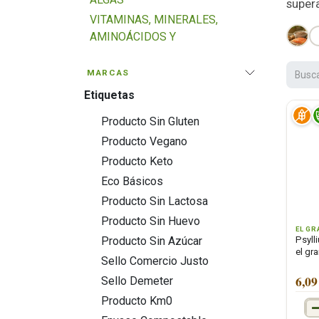
super
VITAMINAS, MINERALES,
AMINOÁCIDOS Y
ANTIOXIDANTES
AROMATERAPIA
MARCAS
DEPURATIVOS, CONTROL DE
Etiquetas
PESO Y GLUCOSA
Producto Sin Gluten
SISTEMA DIGESTIVO Y
Producto Vegano
HEPÁTICO
Producto Keto
SUPERALIMENTOS
Eco Básicos
SISTEMA INMUNE Y DEFENSAS
Producto Sin Lactosa
HIERBAS PARA INFUSIÓN
Producto Sin Huevo
DOLOR E INFLAMACIÓN
EL GR
Producto Sin Azúcar
Psyll
PROTEÍNAS
el gr
Sello Comercio Justo
HUESOS, ARTICULACIONES,
6,09
Sello Demeter
CABELLO, PIEL Y UÑAS
Producto Km0
SISTEMA NERVIOSO, ESTRÉS,