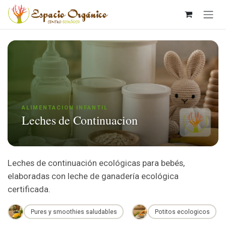
Ir al contenido
ALIMENTACION INFANTIL
Leches de Continuacion
Leches de continuación ecológicas para bebés,
elaboradas con leche de ganadería ecológica
certificada.
Pures y smoothies saludables
Potitos ecologicos