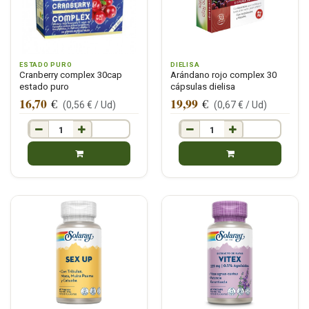
ESTADO PURO
DIELISA
Cranberry complex 30cap
Arándano rojo complex 30
estado puro
cápsulas dielisa
16,70
19,99
€
€
(
0,56
€ /
Ud
)
(
0,67
€ /
Ud
)