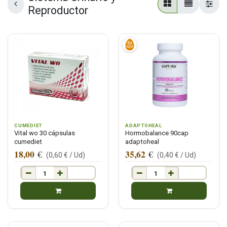
Reproductor
CUMEDIET
ADAPTOHEAL
Vital wo 30 cápsulas
Hormobalance 90cap
cumediet
adaptoheal
18,00
35,62
€
€
(
0,60
€ /
Ud
)
(
0,40
€ /
Ud
)