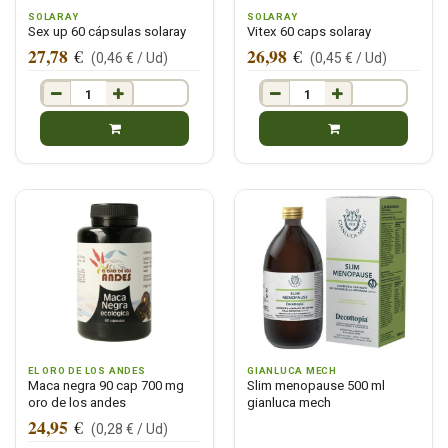
SOLARAY
SOLARAY
Sex up 60 cápsulas solaray
Vitex 60 caps solaray
27,78
26,98
€
€
(
0,46
€ /
Ud
)
(
0,45
€ /
Ud
)
EL ORO DE LOS ANDES
GIANLUCA MECH
Maca negra 90 cap 700 mg
Slim menopause 500 ml
oro de los andes
gianluca mech
24,95
€
(
0,28
€ /
Ud
)