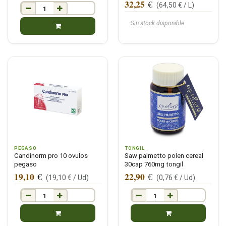
32,25
€
(
64,50
€ /
L
)
Sin stock disponible
PEGASO
TONGIL
Candinorm pro 10 ovulos
Saw palmetto polen cereal
pegaso
30cap 760mg tongil
19,10
22,90
€
€
(
19,10
€ /
Ud
)
(
0,76
€ /
Ud
)