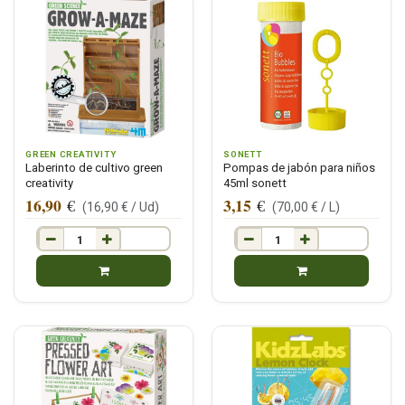
GREEN CREATIVITY
SONETT
Laberinto de cultivo green
Pompas de jabón para niños
creativity
45ml sonett
16,90
3,15
€
€
(
16,90
€ /
Ud
)
(
70,00
€ /
L
)