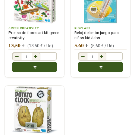
GREEN CREATIVITY
KIDZLABS
Prensa de flores art kit green
Reloj de limón juego para
creativity
niños kidzlabs
13,50
5,60
€
€
(
13,50
€ /
Ud
)
(
5,60
€ /
Ud
)