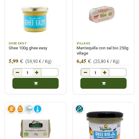
GHEE EASY
VILLAGE
Ghee 100g ghee easy
Mantequilla con sal bio 250g
village
5,99
6,45
€
€
(
59,90
€ /
Kg
)
(
25,80
€ /
Kg
)