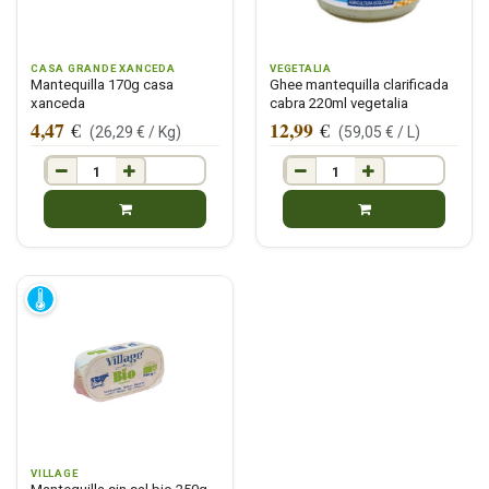
CASA GRANDE XANCEDA
VEGETALIA
Mantequilla 170g casa
Ghee mantequilla clarificada
xanceda
cabra 220ml vegetalia
4,47
12,99
€
€
(
26,29
€ /
Kg
)
(
59,05
€ /
L
)
VILLAGE