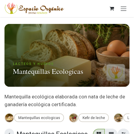
Ir al contenido
LACTEOS Y HUEVOS
Mantequillas Ecologicas
Mantequilla ecológica elaborada con nata de leche de
ganadería ecológica certificada.
Mantequillas ecologicas
Kefir de leche
Lec