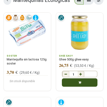
Mantequillas Ecologicas
SOSTER
GHEE EASY
Mantequilla sin lactosa 125g
Ghee 500g ghee easy
soster
26,75
€
(
53,50
€ /
Kg
)
3,70
€
(
29,60
€ /
Kg
)
Sin stock disponible