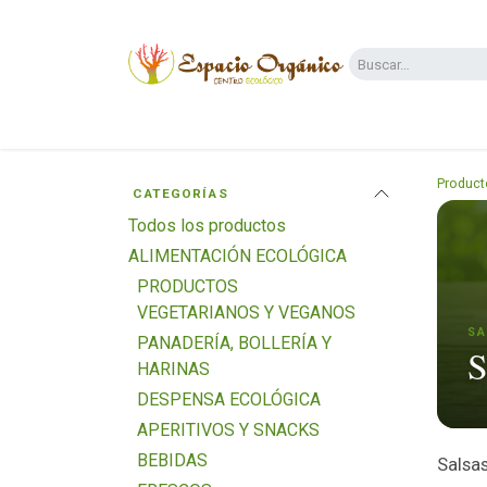
Ir al contenido
Categorías
Supermercado
Dietas y 
Product
CATEGORÍAS
Todos los productos
ALIMENTACIÓN ECOLÓGICA
PRODUCTOS
VEGETARIANOS Y VEGANOS
SA
PANADERÍA, BOLLERÍA Y
S
HARINAS
DESPENSA ECOLÓGICA
APERITIVOS Y SNACKS
BEBIDAS
Salsas