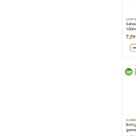
CHIP
Salsa
100ml
7,59
GUME
Bolog
gume