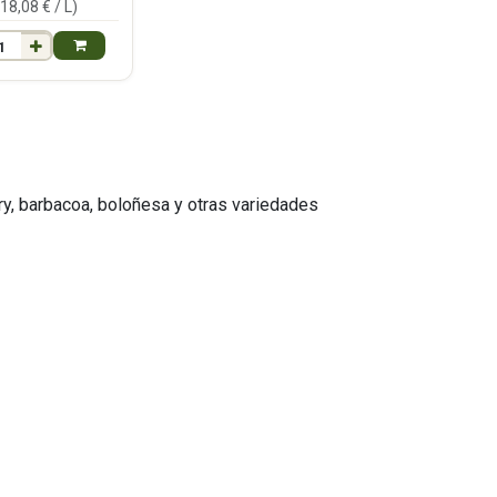
(
18,08
€ /
L
)
rry, barbacoa, boloñesa y otras variedades