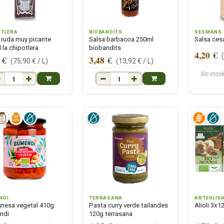
OTLERA
BIOBANDITS
SESMANS
 ruda muy picante
Salsa barbacoa 250ml
Salsa ces
 la chipotlera
biobandits
4,20
€
3,48
€
€
(
75,90
€ /
L
)
(
13,92
€ /
L
)
Sin stoc
NDI
TERRASANA
ARTEOLIV
nesa vegetal 410g
Pasta curry verde tailandes
Alioli 3x1
ndi
120g terrasana