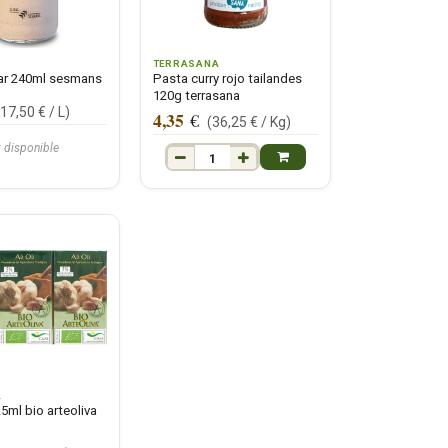
TERRASANA
ar 240ml sesmans
Pasta curry rojo tailandes
120g terrasana
(
17,50
€ /
L
)
4,35
€
(
36,25
€ /
Kg
)
k disponible
A
25ml bio arteoliva