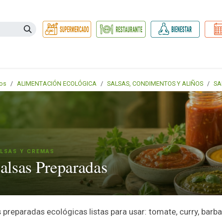
Necesidades
Herbolario
Belleza e Higiene
Hogar Ec
os
ALIMENTACIÓN ECOLÓGICA
SALSAS, CONDIMENTOS Y ALIÑOS
SA
LSAS Y CREMAS
alsas Preparadas
 preparadas ecológicas listas para usar: tomate, curry, barb