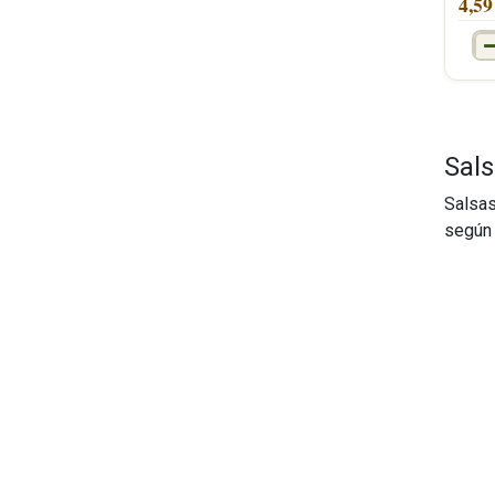
4,59
Sal
Salsas
según 