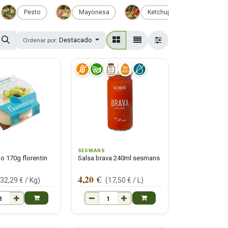
Pesto
Mayonesa
Ketchup
Salsa 
Destacado
Ordenar por:
N
SESMANS
io 170g florentin
Salsa brava 240ml sesmans
4,20
€
(
32,29
€ /
Kg
)
(
17,50
€ /
L
)