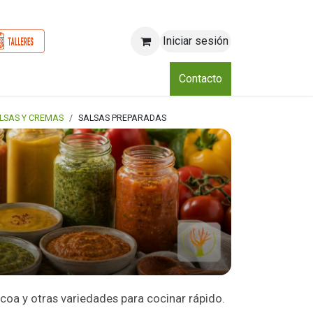
Iniciar sesión
o
Nosotros
Blog
Eventos
Club
Contacto
LSAS Y CREMAS
SALSAS PREPARADAS
acoa y otras variedades para cocinar rápido.