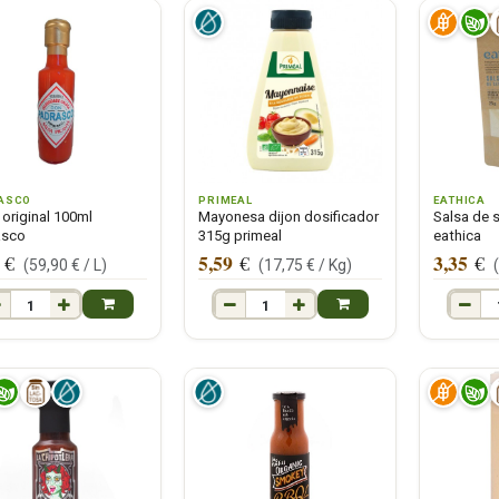
ASCO
PRIMEAL
EATHICA
 original 100ml
Mayonesa dijon dosificador
Salsa de 
asco
315g primeal
eathica
5,59
3,35
€
€
€
(
59,90
€ /
L
)
(
17,75
€ /
Kg
)