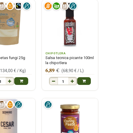
CHIPOTLERA
setas fungi 25g
Salsa tecnica picante 100ml
la chipotlera
6,89
€
(
134,00
€ /
Kg
)
(
68,90
€ /
L
)