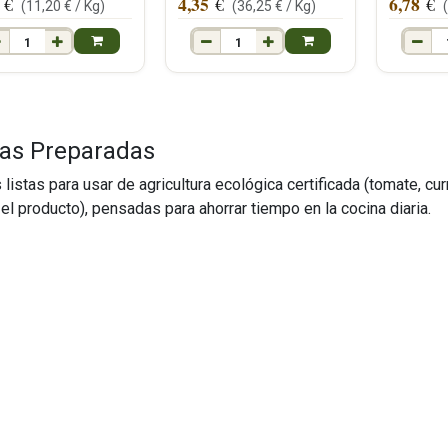
4,35
6,78
€
€
€
(
11,20
€ /
Kg
)
(
36,25
€ /
Kg
)
sas Preparadas
 listas para usar de agricultura ecológica certificada (tomate, cu
el producto), pensadas para ahorrar tiempo en la cocina diaria.