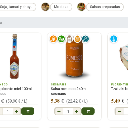
Soja, tamari y shoyu
Mostaza
Salsas preparadas
ASCO
SESMANS
FLORENTI
 picante miel 100ml
Salsa romesco 240ml
Tzatziki b
asco
sesmans
5,38
5,49
€
€
€
(
59,90
€ /
L
)
(
22,42
€ /
L
)