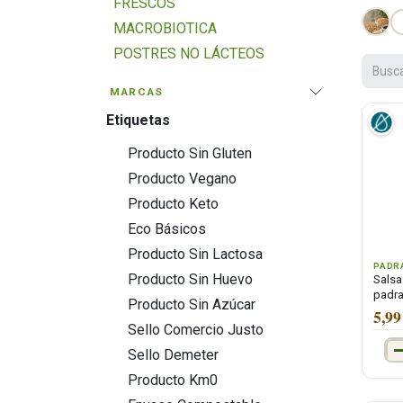
FRESCOS
MACROBIOTICA
POSTRES NO LÁCTEOS
SALSAS, CONDIMENTOS Y
MARCAS
ALIÑOS
Etiquetas
SALSAS Y CREMAS
SOJA, TAMARI Y SHOYU
Producto Sin Gluten
MOSTAZA
Producto Vegano
SALSAS PREPARADAS
Producto Keto
PESTO
Eco Básicos
MAYONESA
Producto Sin Lactosa
PADR
KETCHUP
Producto Sin Huevo
Salsa
padr
SALSA DE TOMATE
Producto Sin Azúcar
5,99
CREMAS Y NATAS PARA
Sello Comercio Justo
COCINAR
Sello Demeter
CALDOS EN POLVO
Producto Km0
ESPECIAS