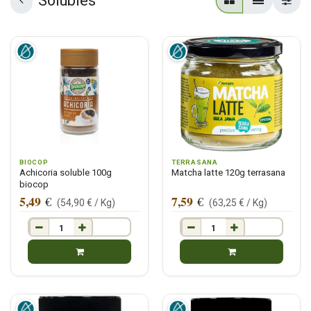
Solubles
BIOCOP
TERRASANA
Achicoria soluble 100g
Matcha latte 120g terrasana
biocop
5,49
7,59
€
€
(
54,90
€ /
Kg
)
(
63,25
€ /
Kg
)