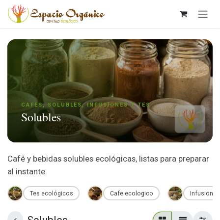
Ir al contenido
CAFES, SOLUBLES, INFUSIONES Y TES
Solubles
Café y bebidas solubles ecológicas, listas para preparar
al instante.
Tes ecológicos
Cafe ecologico
Infusiones