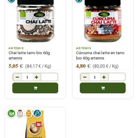
ARTEMIS
ARTEMIS
Chai latte tarro bio 60g
Cúrcuma chai latte en tarro
artemis
bio 60g artemis
5,05
4,80
€
€
(
84,17
€ /
Kg
)
(
80,00
€ /
Kg
)