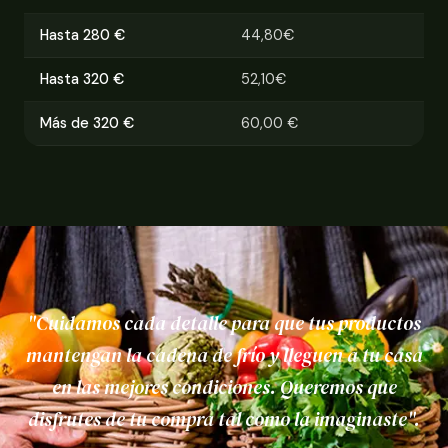
Hasta 280 €
44,80€
Hasta 320 €
52,10€
Más de 320 €
60,00 €
"Cuidamos cada detalle para que tus productos
mantengan la cadena de frío y lleguen a tu casa
en las mejores condiciones. Queremos que
disfrutes de tu compra tal como la imaginaste".