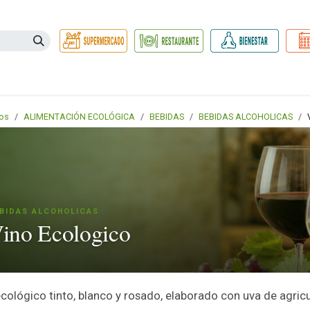
Necesidades
Herbolario
Belleza e Higiene
Hogar Ec
os
ALIMENTACIÓN ECOLÓGICA
BEBIDAS
BEBIDAS ALCOHOLICAS
BIDAS ALCOHOLICAS
ino Ecologico
cológico tinto, blanco y rosado, elaborado con uva de agricu