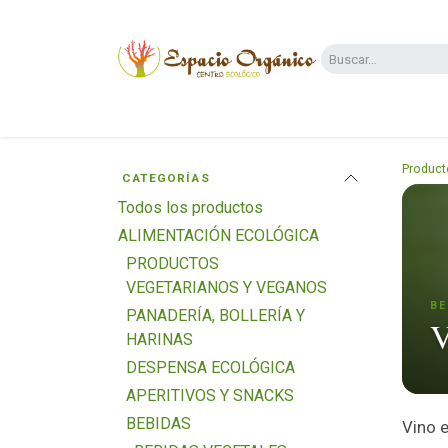
Ir al contenido
Categorías
Supermercado
Dietas y 
Product
CATEGORÍAS
Todos los productos
ALIMENTACIÓN ECOLÓGICA
PRODUCTOS
VEGETARIANOS Y VEGANOS
BE
PANADERÍA, BOLLERÍA Y
V
HARINAS
DESPENSA ECOLÓGICA
APERITIVOS Y SNACKS
BEBIDAS
Vino e