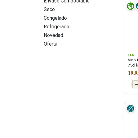
Envase Compostable
ALIÑOS
Seco
HELADOS Y CONGELADOS
Congelado
DULCES Y ENDULZANTES
Refrigerado
ALIMENTACION INFANTIL
Novedad
PRODUCTOS DE NAVIDAD
Oferta
PRODUCTOS DE LIMPIEZA
ECOLOGICOS
LAN
Vino 
HERBOLARIO Y
75cl l
SUPLEMENTACIÓN
19,9
LIBRERÍA Y BAZAR
BELLEZA E HIGIENE
JARDIN Y MASCOTAS
Ofertas ecológicas
Novedades