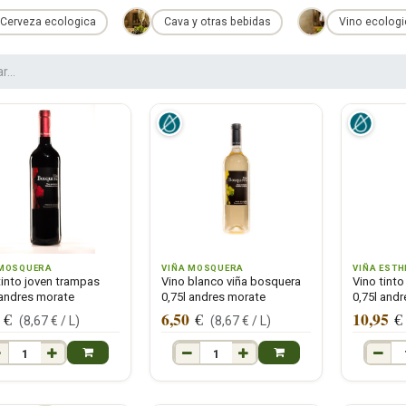
Cerveza ecologica
Cava y otras bebidas
Vino ecolog
 MOSQUERA
VIÑA MOSQUERA
VIÑA ESTH
tinto joven trampas
Vino blanco viña bosquera
Vino tinto
 andres morate
0,75l andres morate
0,75l and
6,50
10,95
€
€
€
(
8,67
€ /
L
)
(
8,67
€ /
L
)