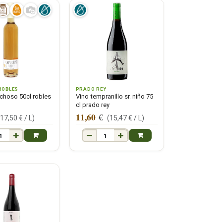
ROBLES
PRADO REY
ichoso 50cl robles
Vino tempranillo sr. niño 75
cl prado rey
11,60
€
(
17,50
€ /
L
)
(
15,47
€ /
L
)