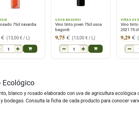
RDIA
USOA BAGORDI
VIÑAS DE 
rosado 75cl navardia
Vino tinto joven 75cl usoa
Vino tinto
bagordi
2021 75 cl
9,75
9,29
€
€
€
(
13,00
€ /
L
)
(
13,00
€ /
L
)
 Ecológico
into, blanco y rosado elaborado con uva de agricultura ecológica 
 y bodegas. Consulta la ficha de cada producto para conocer vari