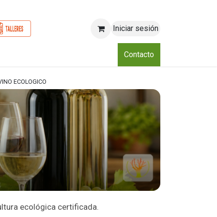
Iniciar sesión
o
Nosotros
Blog
Eventos
Club
Contacto
VINO ECOLOGICO
ltura ecológica certificada.