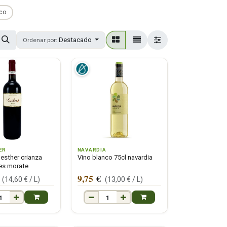
ico
Destacado
Ordenar por:
ER
NAVARDIA
 esther crianza
Vino blanco 75cl navardia
res morate
9,75
€
(
14,60
€ /
L
)
(
13,00
€ /
L
)