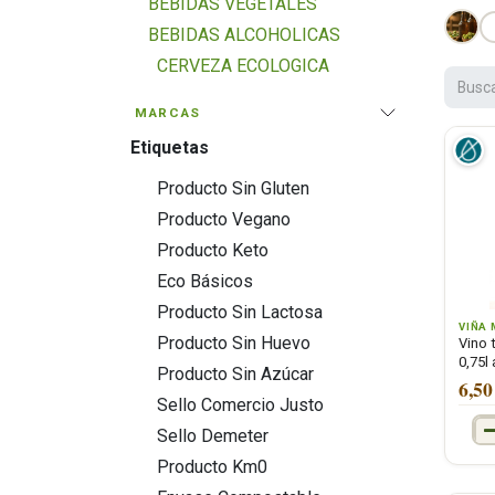
BEBIDAS VEGETALES
BEBIDAS ALCOHOLICAS
CERVEZA ECOLOGICA
CAVA Y OTRAS BEBIDAS
MARCAS
VINO ECOLOGICO
Etiquetas
CAFES, SOLUBLES,
INFUSIONES Y TES
Producto Sin Gluten
ZUMOS Y BATIDOS
Producto Vegano
SALUDABLES
Producto Keto
TE DE KOMBUCHA Y KEFIR DE
Eco Básicos
AGUA
Producto Sin Lactosa
AGUA
VIÑA
Producto Sin Huevo
Vino 
REFRESCOS SALUDABLES
0,75l
Producto Sin Azúcar
6,50
FRESCOS
Sello Comercio Justo
MACROBIOTICA
Sello Demeter
POSTRES NO LÁCTEOS
Producto Km0
SALSAS, CONDIMENTOS Y