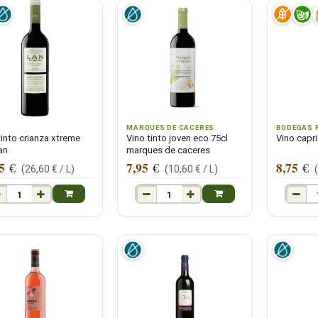
MARQUES DE CACERES
BODEGAS 
tinto crianza xtreme
Vino tinto joven eco 75cl
Vino capr
an
marques de caceres
5
7,95
8,75
€
€
€
(
26,60
€ /
L
)
(
10,60
€ /
L
)