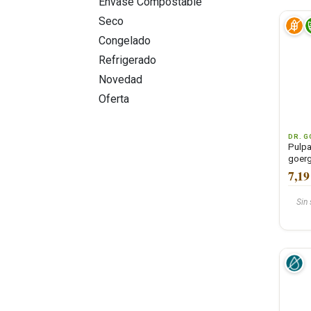
Envase Compostable
ECOLOGICOS
Seco
HERBOLARIO Y
Congelado
SUPLEMENTACIÓN
Refrigerado
LIBRERÍA Y BAZAR
Novedad
BELLEZA E HIGIENE
Oferta
JARDIN Y MASCOTAS
Ofertas ecológicas
DR. G
Novedades
Pulpa
goer
7,19
Sin