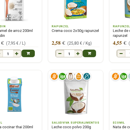
DIN
RAPUNZEL
RAPUNZEL
mel de arroz 200ml
Crema coco 2x50g rapunzel
Leche de
din
rapunzel
2,58
4,55
€
€
€
(
7,95
€ /
L
)
(
25,80
€ /
Kg
)
IL
SALUDVIVA SUPERALIMENTOS
ECOMIL
 cocinar thai 200ml
Leche coco polvo 200g
Nata de c