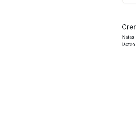
Cre
Natas 
lácteo