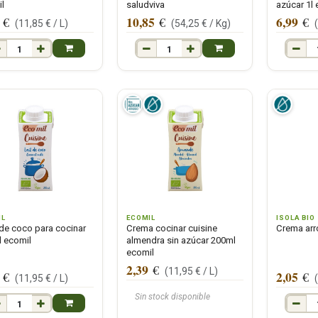
l
saludviva
azúcar 1l
10,85
6,99
€
€
€
(
11,85
€ /
L
)
(
54,25
€ /
Kg
)
IL
ECOMIL
ISOLA BIO
de coco para cocinar
Crema cocinar cuisine
Crema arr
 ecomil
almendra sin azúcar 200ml
ecomil
2,39
€
(
11,95
€ /
L
)
2,05
€
€
(
11,95
€ /
L
)
Sin stock disponible