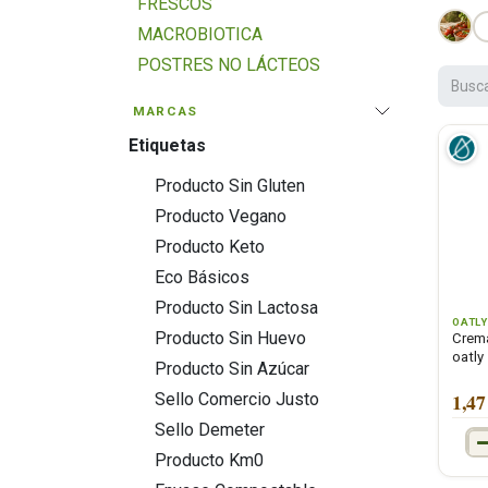
FRESCOS
MACROBIOTICA
POSTRES NO LÁCTEOS
SALSAS, CONDIMENTOS Y
MARCAS
ALIÑOS
Etiquetas
SALSAS Y CREMAS
CREMAS Y NATAS PARA
Producto Sin Gluten
COCINAR
Producto Vegano
CALDOS EN POLVO
Producto Keto
ESPECIAS
Eco Básicos
SAL
Producto Sin Lactosa
OATLY
VINAGRES
Producto Sin Huevo
Crema
oatly
HELADOS Y CONGELADOS
Producto Sin Azúcar
DULCES Y ENDULZANTES
1,47
Sello Comercio Justo
ALIMENTACION INFANTIL
Sello Demeter
PRODUCTOS DE NAVIDAD
Producto Km0
PRODUCTOS DE LIMPIEZA