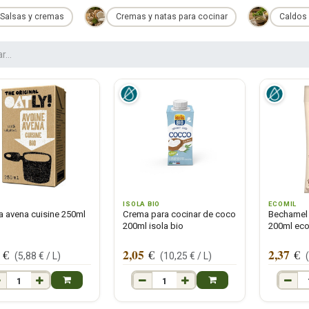
Salsas y cremas
Cremas y natas para cocinar
Caldos 
ISOLA BIO
ECOMIL
 avena cuisine 250ml
Crema para cocinar de coco
Bechamel
200ml isola bio
200ml eco
2,05
2,37
€
€
€
(
5,88
€ /
L
)
(
10,25
€ /
L
)