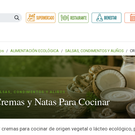
Necesidades
Herbolario
Belleza e Higiene
Hogar Ec
os
ALIMENTACIÓN ECOLÓGICA
SALSAS, CONDIMENTOS Y ALIÑOS
CR
LSAS, CONDIMENTOS Y ALIÑOS
remas y Natas Para Cocinar
 cremas para cocinar de origen vegetal o lácteo ecológico, pa