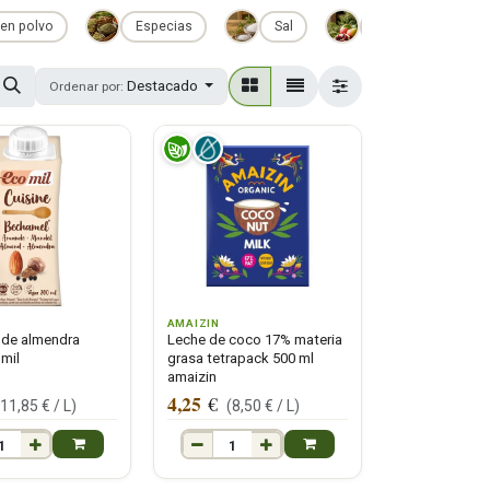
en polvo
Especias
Sal
Vinagres
Destacado
Ordenar por:
AMAIZIN
 de almendra
Leche de coco 17% materia
mil
grasa tetrapack 500 ml
amaizin
4,25
€
(
11,85
€ /
L
)
(
8,50
€ /
L
)