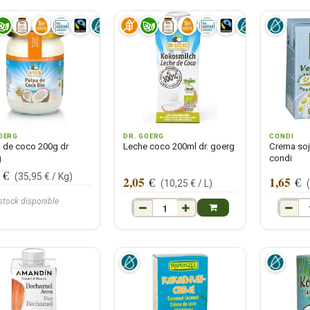
OERG
DR. GOERG
CONDI
 de coco 200g dr
Leche coco 200ml dr. goerg
Crema soj
g
condi
€
(
35,95
€ /
Kg
)
2,05
1,65
€
€
(
10,25
€ /
L
)
 stock disponible