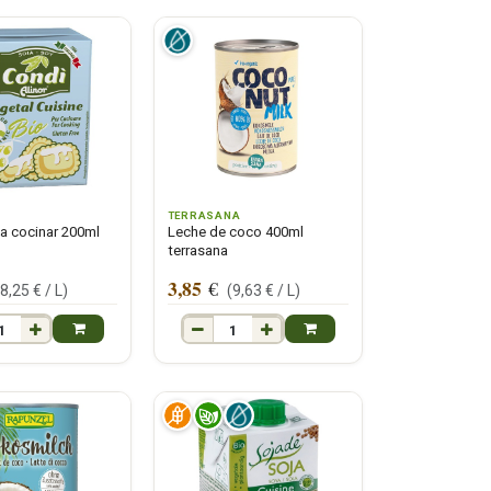
TERRASANA
a cocinar 200ml
Leche de coco 400ml
terrasana
3,85
€
(
8,25
€ /
L
)
(
9,63
€ /
L
)