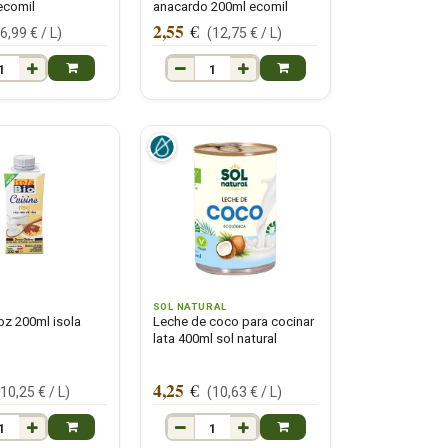
 ecomil
anacardo 200ml ecomil
2,55
€
(
6,99
€ /
L
)
(
12,75
€ /
L
)
SOL NATURAL
oz 200ml isola
Leche de coco para cocinar
lata 400ml sol natural
4,25
€
(
10,25
€ /
L
)
(
10,63
€ /
L
)