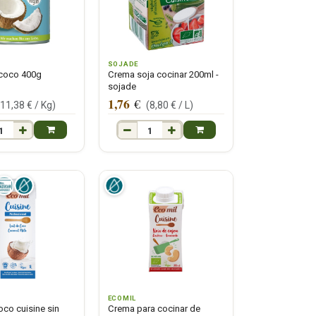
SOJADE
 coco 400g
Crema soja cocinar 200ml -
sojade
1,76
€
(
11,38
€ /
Kg
)
(
8,80
€ /
L
)
ECOMIL
oco cuisine sin
Crema para cocinar de