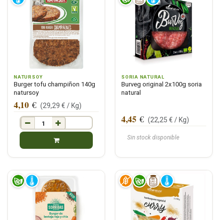
NATURSOY
SORIA NATURAL
Burger tofu champiñon 140g
Burveg original 2x100g soria
natursoy
natural
4,10
€
(
29,29
€ /
Kg
)
4,45
€
(
22,25
€ /
Kg
)
Sin stock disponible