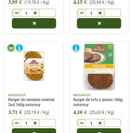
3,95
4,15
€
€
(
19,75
€ /
Kg
)
(
25,94
€ /
Kg
)
NATURSOY
NATURSOY
Burger de cereales oriental
Burger de tofu y queso 160g
2ud 160g natursoy
natursoy
3,71
4,10
€
€
(
23,19
€ /
Kg
)
(
25,63
€ /
Kg
)