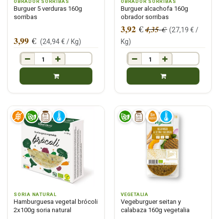
OBRADOR SORRIBAS
OBRADOR SORRIBAS
Burguer 5 verduras 160g
Burguer alcachofa 160g
sorribas
obrador sorribas
3,92
€
4,35
€
(
27,19
€ /
3,99
€
(
24,94
€ /
Kg
)
Kg
)
SORIA NATURAL
VEGETALIA
Hamburguesa vegetal brócoli
Vegeburguer seitan y
2x100g soria natural
calabaza 160g vegetalia