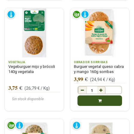
VEGETALIA
OBRADOR SORRIBAS
Vegeburguer mijo y brócoli
Burguer vegetal queso cabra
140g vegetalia
y mango 160g sorribas
3,99
€
(
24,94
€ /
Kg
)
3,75
€
(
26,79
€ /
Kg
)
Sin stock disponible