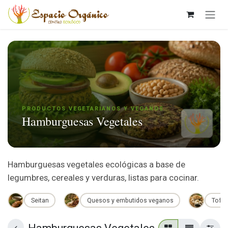
Ir al contenido
PRODUCTOS VEGETARIANOS Y VEGANOS
Hamburguesas Vegetales
Hamburguesas vegetales ecológicas a base de
legumbres, cereales y verduras, listas para cocinar.
Seitan
Quesos y embutidos veganos
Tofu