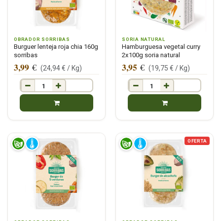
OBRADOR SORRIBAS
SORIA NATURAL
Burguer lenteja roja chia 160g
Hamburguesa vegetal curry
sorribas
2x100g soria natural
3,99
3,95
€
€
(
24,94
€ /
Kg
)
(
19,75
€ /
Kg
)
OFERTA