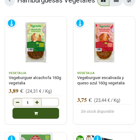
Hamburguesas Vegetales
VEGETALIA
VEGETALIA
Vegeburguer alcachofa 160g
Vegeburguer escalivada y
vegetalia
queso azul 160g vegetalia
3,89
€
(
24,31
€ /
Kg
)
3,75
€
(
23,44
€ /
Kg
)
Sin stock disponible