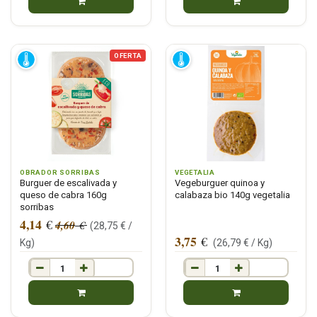
OFERTA
OBRADOR SORRIBAS
VEGETALIA
Burguer de escalivada y
Vegeburguer quinoa y
queso de cabra 160g
calabaza bio 140g vegetalia
sorribas
4,14
€
4,60
€
(
28,75
€ /
3,75
€
Kg
)
(
26,79
€ /
Kg
)