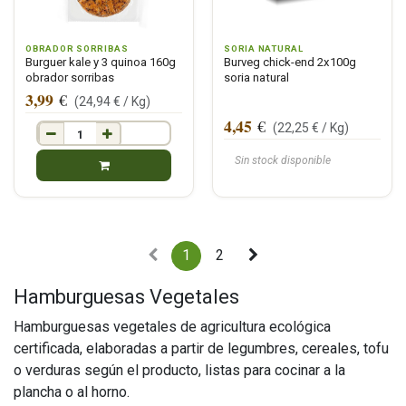
OBRADOR SORRIBAS
SORIA NATURAL
Burguer kale y 3 quinoa 160g
Burveg chick-end 2x100g
obrador sorribas
soria natural
3,99
€
(
24,94
€ /
Kg
)
4,45
€
(
22,25
€ /
Kg
)
Sin stock disponible
1
2
Hamburguesas Vegetales
Hamburguesas vegetales de agricultura ecológica
certificada, elaboradas a partir de legumbres, cereales, tofu
o verduras según el producto, listas para cocinar a la
plancha o al horno.