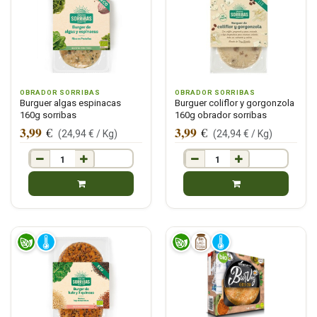
OBRADOR SORRIBAS
OBRADOR SORRIBAS
Burguer algas espinacas
Burguer coliflor y gorgonzola
160g sorribas
160g obrador sorribas
3,99
3,99
€
€
(
24,94
€ /
Kg
)
(
24,94
€ /
Kg
)