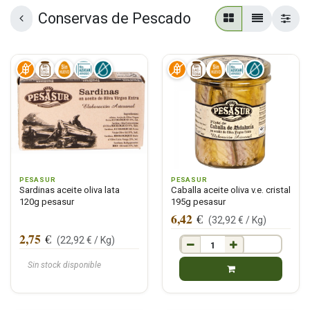
Conservas de Pescado
PESASUR
PESASUR
Sardinas aceite oliva lata
Caballa aceite oliva v.e. cristal
120g pesasur
195g pesasur
6,42
€
(
32,92
€ /
Kg
)
2,75
€
(
22,92
€ /
Kg
)
Sin stock disponible