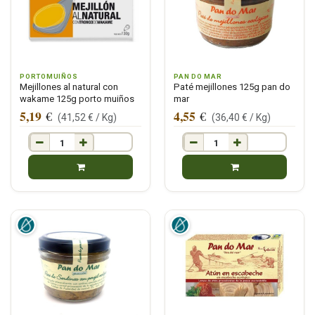
PORTOMUIÑOS
PAN DO MAR
Mejillones al natural con
Paté mejillones 125g pan do
wakame 125g porto muiños
mar
5,19
4,55
€
€
(
41,52
€ /
Kg
)
(
36,40
€ /
Kg
)