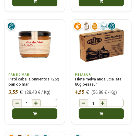
PAN DO MAR
PESASUR
Paté caballa pimientos 125g
Filete melva andalucia lata
pan do mar
80g pesasur
3,55
4,55
€
€
(
28,40
€ /
Kg
)
(
56,88
€ /
Kg
)