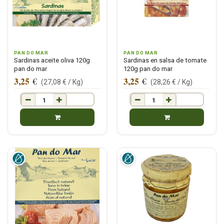
PAN DO MAR
PAN DO MAR
Sardinas aceite oliva 120g
Sardinas en salsa de tomate
pan do mar
120g pan do mar
3,25
3,25
€
€
(
27,08
€ /
Kg
)
(
28,26
€ /
Kg
)