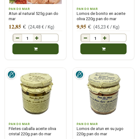
PAN DO MAR
PAN DO MAR
Atun al natural 525g pan do
Lomos de bonito en aceite
mar
oliva 220g pan do mar
12,85
9,95
€
€
(
24,48
€ /
Kg
)
(
45,23
€ /
Kg
)
PAN DO MAR
PAN DO MAR
Filetes caballa aceite oliva
Lomos de atun en su jugo
cristal 220g pan do mar
220g pan do mar