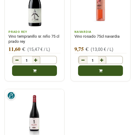
PRADO REY
NAVARDIA
Vino tempranillo sr. niño 75 cl
Vino rosado 75cl navardia
prado rey
11,60
9,75
€
€
(
15,47
€ /
L
)
(
13,00
€ /
L
)