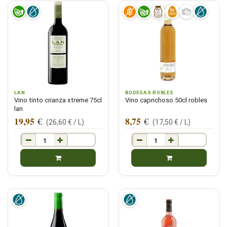
LAN
BODEGAS ROBLES
Vino tinto crianza xtreme 75cl
Vino caprichoso 50cl robles
lan
19,95
8,75
€
€
(
26,60
€ /
L
)
(
17,50
€ /
L
)