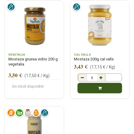
VEGETALIA
CAL VALLS
Mostaza gruesa vidrio 200 g
Mostaza 200g cal valls
vegetalia
3,43
€
(
17,15
€ /
Kg
)
3,50
€
(
17,50
€ /
Kg
)
Sin stock disponible