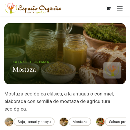
Ir al contenido
SALSAS Y CREMAS
Mostaza
Mostaza ecológica clásica, a la antigua o con miel,
elaborada con semilla de mostaza de agricultura
ecológica.
Soja, tamari y shoyu
Mostaza
Salsas prep