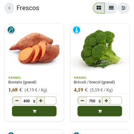
Frescos
GRANEL
GRANEL
Boniato (granel)
Brócoli / brecol (granel)
1,68
4,19
€
€
(
4,19
€ /
Kg
)
(
5,59
€ /
Kg
)
g
g