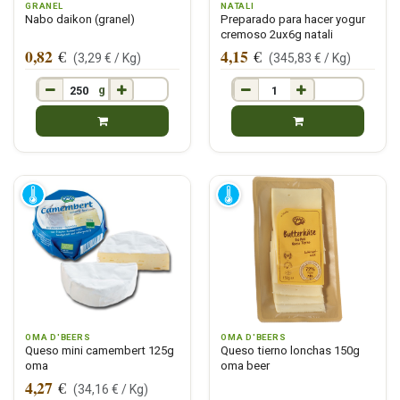
GRANEL
NATALI
Nabo daikon (granel)
Preparado para hacer yogur
cremoso 2ux6g natali
0,82
4,15
€
€
(
3,29
€ /
Kg
)
(
345,83
€ /
Kg
)
g
OMA D'BEERS
OMA D'BEERS
Queso mini camembert 125g
Queso tierno lonchas 150g
oma
oma beer
4,27
€
(
34,16
€ /
Kg
)