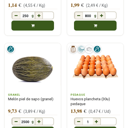
1,14
1,99
€
€
(
4,55
€ /
Kg
)
(
2,49
€ /
Kg
)
g
g
GRANEL
PEDAQUE
Melón piel de sapo (granel)
Huevos plancheta (30u)
pedaque
9,73
13,98
€
€
(
3,89
€ /
Kg
)
(
0,47
€ /
Ud
)
g