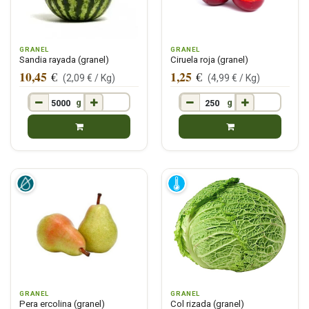
GRANEL
GRANEL
Sandia rayada (granel)
Ciruela roja (granel)
10,45
1,25
€
€
(
2,09
€ /
Kg
)
(
4,99
€ /
Kg
)
g
g
GRANEL
GRANEL
Pera ercolina (granel)
Col rizada (granel)