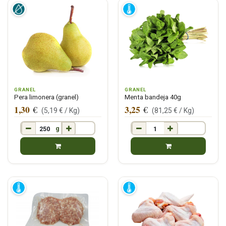
GRANEL
GRANEL
Pera limonera (granel)
Menta bandeja 40g
1,30
3,25
€
€
(
5,19
€ /
Kg
)
(
81,25
€ /
Kg
)
g