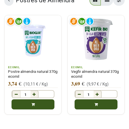
Postres de Almendra
ECOMIL
ECOMIL
Postre almendra natural 370g
Vegfir almendra natural 370g
ecomil
ecomil
3,74
3,69
€
€
(
10,11
€ /
Kg
)
(
9,97
€ /
Kg
)