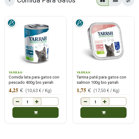
Comida Para Gatos
YARRAH
YARRAH
Comida lata para gatos con
Tarrina paté para gatos con
pescado 400g bio yarrah
salmon 100g bio yarrah
4,25
1,75
€
€
(
10,63
€ /
Kg
)
(
17,50
€ /
Kg
)