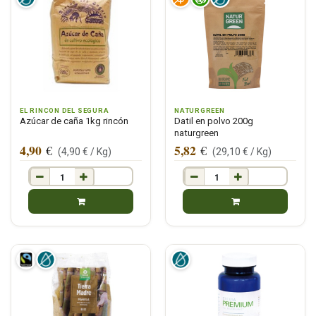
EL RINCON DEL SEGURA
NATURGREEN
Azúcar de caña 1kg rincón
Datil en polvo 200g
naturgreen
4,90
5,82
€
€
(
4,90
€ /
Kg
)
(
29,10
€ /
Kg
)