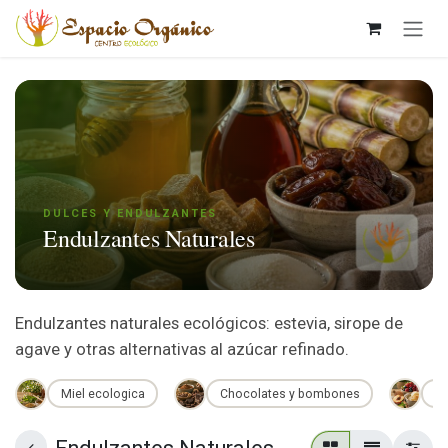
Ir al contenido
DULCES Y ENDULZANTES
Endulzantes Naturales
Endulzantes naturales ecológicos: estevia, sirope de
agave y otras alternativas al azúcar refinado.
Miel ecologica
Chocolates y bombones
Co