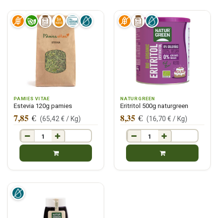
PAMIES VITAE
NATURGREEN
Estevia 120g pamies
Eritritol 500g naturgreen
7,85
8,35
€
€
(
65,42
€ /
Kg
)
(
16,70
€ /
Kg
)