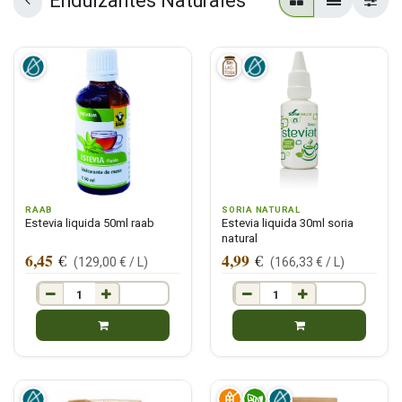
Endulzantes Naturales
RAAB
SORIA NATURAL
Estevia liquida 50ml raab
Estevia liquida 30ml soria
natural
6,45
4,99
€
€
(
129,00
€ /
L
)
(
166,33
€ /
L
)