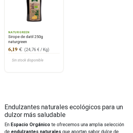
NATURGREEN
Sirope de datil 250g
naturgreen
6,19
€
(
24,76
€ /
Kg
)
Sin stock disponible
Endulzantes naturales ecológicos para un
dulzor más saludable
En
Espacio Orgánico
te ofrecemos una amplia selección
de
endulzantes naturales
que aportan sabor dulce de