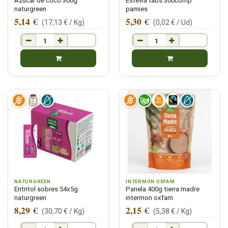
Azúcar de coco 300g
Estevia tabs 300comp
naturgreen
pamies
5,14
5,30
€
€
(
17,13
€ /
Kg
)
(
0,02
€ /
Ud
)
NATURGREEN
INTERMON OXFAM
Eritritol sobres 54x5g
Panela 400g tierra madre
naturgreen
intermon oxfam
8,29
2,15
€
€
(
30,70
€ /
Kg
)
(
5,38
€ /
Kg
)