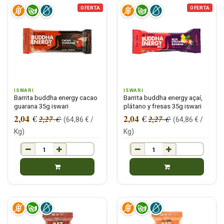
OFERTA
OFERTA
ISWARI
ISWARI
Barrita buddha energy cacao
Barrita buddha energy açaí,
guarana 35g iswari
plátano y fresas 35g iswari
2,04
2,04
€
€
2,27
2,27
€
€
(
64,86
€ /
(
64,86
€ /
Kg
)
Kg
)