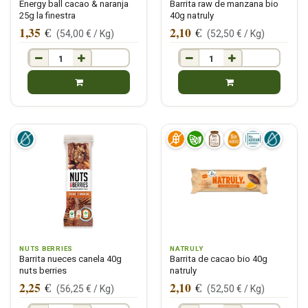
Energy ball cacao & naranja
Barrita raw de manzana bio
25g la finestra
40g natruly
1,35
2,10
€
€
(
54,00
€ /
Kg
)
(
52,50
€ /
Kg
)
NUTS BERRIES
NATRULY
Barrita nueces canela 40g
Barrita de cacao bio 40g
nuts berries
natruly
2,25
2,10
€
€
(
56,25
€ /
Kg
)
(
52,50
€ /
Kg
)