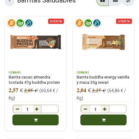
Barritas Saludables
OFERTA
OFERTA
ISWARI
ISWARI
Barrita cacao almendra
Barrita buddha energy vainilla
tostada 47g buddha protein
y maca 35g iswari
2,57
2,04
€
€
2,85
2,27
€
€
(
60,64
€ /
(
64,86
€ /
Kg
)
Kg
)