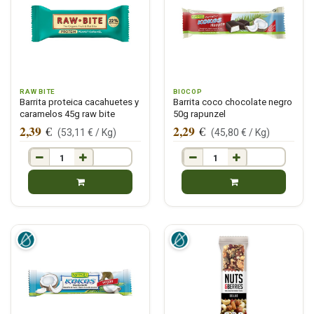
RAW BITE
BIOCOP
Barrita proteica cacahuetes y
Barrita coco chocolate negro
caramelos 45g raw bite
50g rapunzel
2,39
2,29
€
€
(
53,11
€ /
Kg
)
(
45,80
€ /
Kg
)