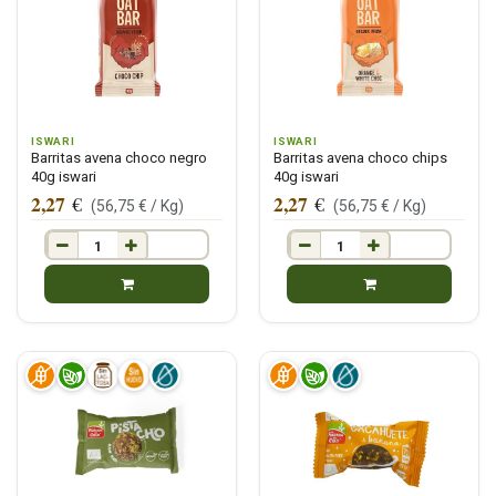
ISWARI
ISWARI
Barritas avena choco negro
Barritas avena choco chips
40g iswari
40g iswari
2,27
2,27
€
€
(
56,75
€ /
Kg
)
(
56,75
€ /
Kg
)