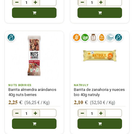
NUTS BERRIES
NATRULY
Barrita almendra arándanos
Barrita de zanahoria y nueces
40g nuts berries
bio 40g natruly
2,25
2,10
€
€
(
56,25
€ /
Kg
)
(
52,50
€ /
Kg
)