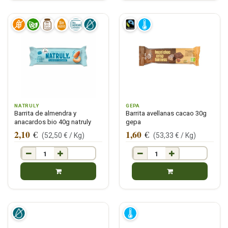
NATRULY
GEPA
Barrita de almendra y
Barrita avellanas cacao 30g
anacardos bio 40g natruly
gepa
2,10
1,60
€
€
(
52,50
€ /
Kg
)
(
53,33
€ /
Kg
)