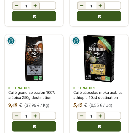
DESTINATION
DESTINATION
Café grano seleccion 100%
Café cápsulas moka arábica
arábica 250g destination
athiopia 10ud destination
9,49
5,45
€
€
(
37,96
€ /
Kg
)
(
0,55
€ /
Ud
)