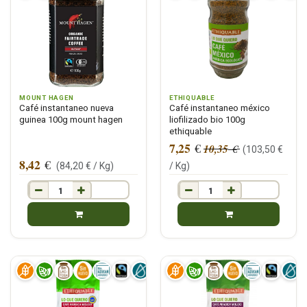
MOUNT HAGEN
ETHIQUABLE
Café instantaneo nueva
Café instantaneo méxico
guinea 100g mount hagen
liofilizado bio 100g
ethiquable
7,25
€
10,35
€
(
103,50
€
8,42
€
(
84,20
€ /
Kg
)
/
Kg
)