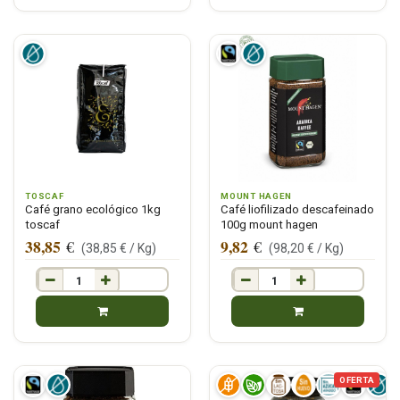
TOSCAF
MOUNT HAGEN
Café grano ecológico 1kg
Café liofilizado descafeinado
toscaf
100g mount hagen
38,85
9,82
€
€
(
38,85
€ /
Kg
)
(
98,20
€ /
Kg
)
OFERTA