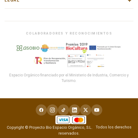
+
LEGAL
COLABORADORES Y RECONOCIMIENTOS
Espacio Orgánico financiado por el Ministerio de Industria, Comercio y
Turismo.
Todos los derechos
Copyright © Proyecto Bio Espacio Orgánico, S.L.
reservados.