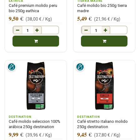
EATHICA
TIERRA MADRE
Café premium molido peru
Café molido bio 250g tierra
bio 250g eathica
madre
9,50
5,49
€
€
(
38,00
€ /
Kg
)
(
21,96
€ /
Kg
)
DESTINATION
DESTINATION
Café molido seleccion 100%
Café stretto italiano molido
arábica 250g destination
250g destination
9,99
9,45
€
€
(
39,96
€ /
Kg
)
(
37,80
€ /
Kg
)