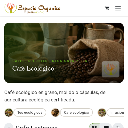
Ir al contenido
CAFES, SOLUBLES, INFUSIONES Y TES
Cafe Ecologico
Café ecológico en grano, molido o cápsulas, de
agricultura ecológica certificada.
Tes ecológicos
Cafe ecologico
Infusiones