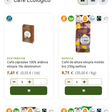
Cafe Ecologico
DESTINATION
EATHICA
Café cápsulas 100% arábica
Café de altura etiopía molido
etiopía 10u destination
bio 250g eathica
5,45
8,75
€
€
(
0,55
€ /
Ud
)
(
35,00
€ /
Kg
)