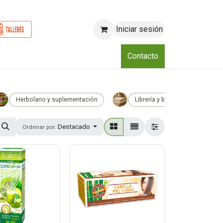
Iniciar sesión
o
Nosotros
Blog
Eventos
Club
Contacto
Herbolario y suplementación
Librería y bazar
Bel
Destacado
Ordenar por: