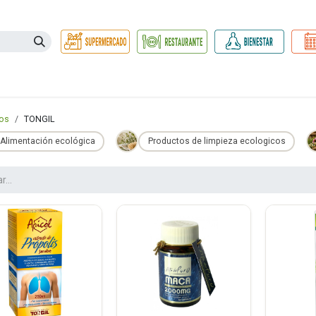
Necesidades
Herbolario
Belleza e Higiene
Hogar Ec
os
TONGIL
Alimentación ecológica
Productos de limpieza ecologicos