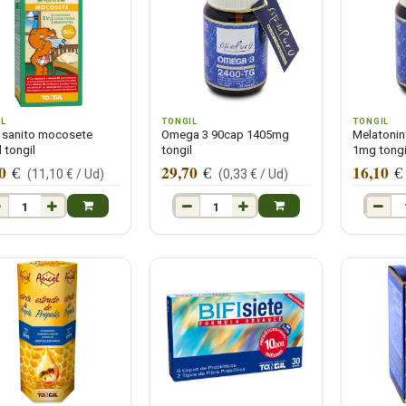
IL
TONGIL
TONGIL
 sanito mocosete
Omega 3 90cap 1405mg
Melatoni
 tongil
tongil
1mg tongi
0
29,70
16,10
€
€
€
(
11,10
€ /
Ud
)
(
0,33
€ /
Ud
)