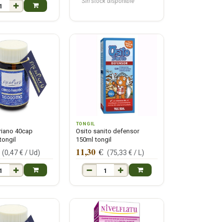
Sin stock disponible
TONGIL
riano 40cap
Osito sanito defensor
ongil
150ml tongil
11,30
€
(
0,47
€ /
Ud
)
(
75,33
€ /
L
)