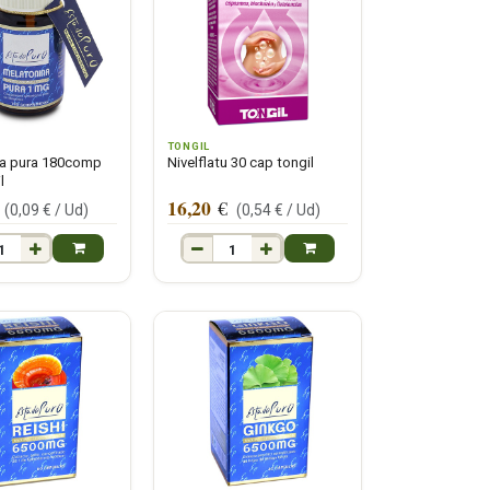
TONGIL
na pura 180comp
Nivelflatu 30 cap tongil
l
16,20
€
(
0,09
€ /
Ud
)
(
0,54
€ /
Ud
)