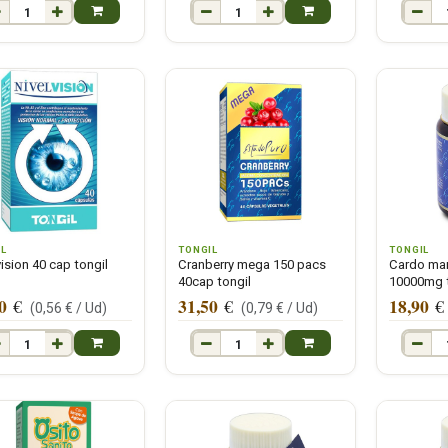
IL
TONGIL
TONGIL
vision 40 cap tongil
Cranberry mega 150 pacs
Cardo ma
40cap tongil
10000mg t
0
31,50
18,90
€
€
€
(
0,56
€ /
Ud
)
(
0,79
€ /
Ud
)