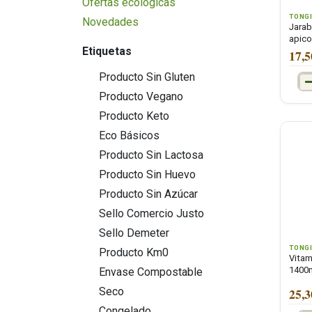
Ofertas ecológicas
TONG
Novedades
Jarab
apico
Etiquetas
17,5
Producto Sin Gluten
Producto Vegano
Producto Keto
Eco Básicos
Producto Sin Lactosa
Producto Sin Huevo
Producto Sin Azúcar
Sello Comercio Justo
Sello Demeter
TONG
Producto Km0
Vitam
1400m
Envase Compostable
Seco
25,3
Congelado