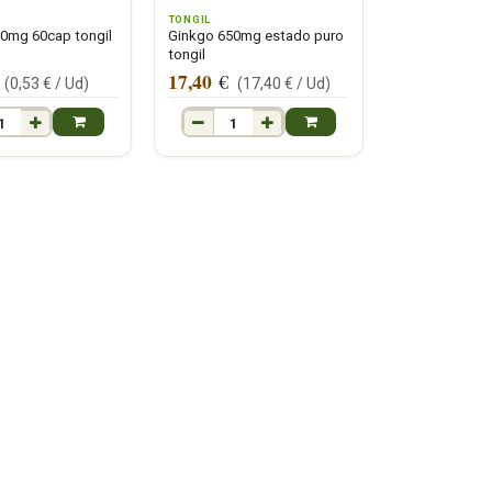
TONGIL
00mg 60cap tongil
Ginkgo 650mg estado puro
tongil
17,40
€
(
0,53
€ /
Ud
)
(
17,40
€ /
Ud
)