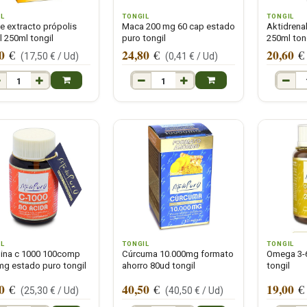
IL
TONGIL
TONGIL
e extracto própolis
Maca 200 mg 60 cap estado
Aktidrenal
l 250ml tongil
puro tongil
250ml ton
0
24,80
20,60
€
€
€
(
17,50
€ /
Ud
)
(
0,41
€ /
Ud
)
IL
TONGIL
TONGIL
ina c 1000 100comp
Cúrcuma 10.000mg formato
Omega 3-6
g estado puro tongil
ahorro 80ud tongil
tongil
0
40,50
19,00
€
€
€
(
25,30
€ /
Ud
)
(
40,50
€ /
Ud
)