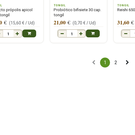
IL
TONGIL
TONGIL
cto própolis apicol
Probiótico bifisiete 30 cap.
Reishi 65
tongil
tongil
0
21,00
31,60
€
€
€
(
15,60
€ /
Ud
)
(
0,70
€ /
Ud
)
1
2