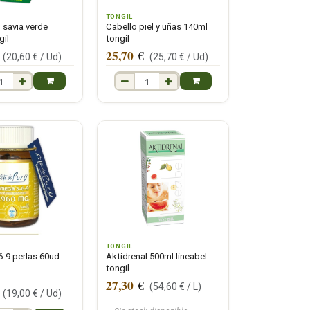
TONGIL
 savia verde
Cabello piel y uñas 140ml
gil
tongil
25,70
€
(
20,60
€ /
Ud
)
(
25,70
€ /
Ud
)
TONGIL
-9 perlas 60ud
Aktidrenal 500ml lineabel
tongil
27,30
€
(
54,60
€ /
L
)
(
19,00
€ /
Ud
)