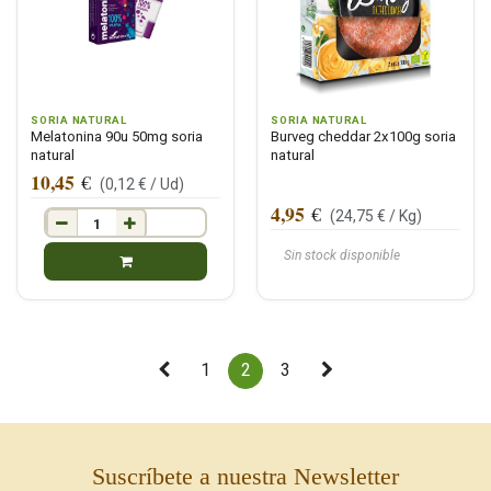
SORIA NATURAL
SORIA NATURAL
Melatonina 90u 50mg soria
Burveg cheddar 2x100g soria
natural
natural
10,45
€
(
0,12
€ /
Ud
)
4,95
€
(
24,75
€ /
Kg
)
Sin stock disponible
1
2
3
Suscríbete a nuestra Newsletter