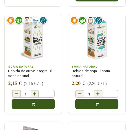
SORIA NATURAL
SORIA NATURAL
Bebida de arroz integral 1l
Bebida de soja 1l soria
soria natural
natural
2,15
2,20
€
€
(
2,15
€ /
L
)
(
2,20
€ /
L
)