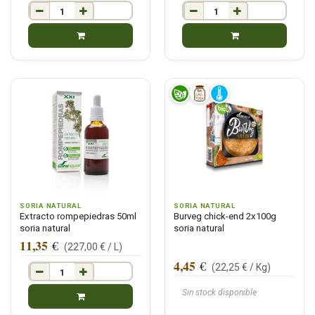
SORIA NATURAL
SORIA NATURAL
Extracto rompepiedras 50ml
Burveg chick-end 2x100g
soria natural
soria natural
11,35
€
(
227,00
€ /
L
)
4,45
€
(
22,25
€ /
Kg
)
Sin stock disponible