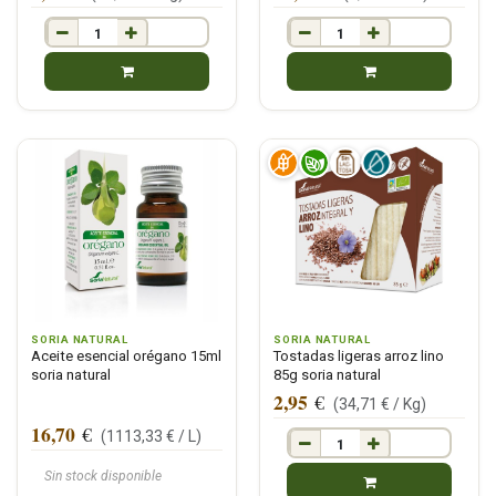
SORIA NATURAL
SORIA NATURAL
Aceite esencial orégano 15ml
Tostadas ligeras arroz lino
soria natural
85g soria natural
2,95
€
(
34,71
€ /
Kg
)
16,70
€
(
1113,33
€ /
L
)
Sin stock disponible