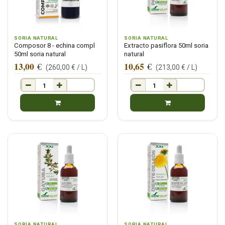
SORIA NATURAL
SORIA NATURAL
Composor 8 - echina compl
Extracto pasiflora 50ml soria
50ml soria natural
natural
13,00
10,65
€
€
(
260,00
€ /
L
)
(
213,00
€ /
L
)
SORIA NATURAL
SORIA NATURAL