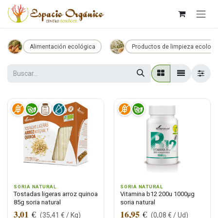
Ir al contenido
Alimentación ecológica
Productos de limpieza ecologi
SORIA NATURAL
SORIA NATURAL
Tostadas ligeras arroz quinoa
Vitamina b12 200u 1000µg
85g soria natural
soria natural
3,01
16,95
€
€
(
35,41
€ /
Kg
)
(
0,08
€ /
Ud
)