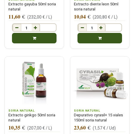
Extracto gayuba 50ml soria
Extracto diente leon 50ml
natural
soria natural
11,60
10,04
€
€
(
232,00
€ /
L
)
(
200,80
€ /
L
)
SORIA NATURAL
SORIA NATURAL
Extracto ginkgo 50ml soria
Depurativo cyrasil+ 15 viales
natural
150ml soria natural
10,35
23,60
€
€
(
207,00
€ /
L
)
(
1,57
€ /
Ud
)