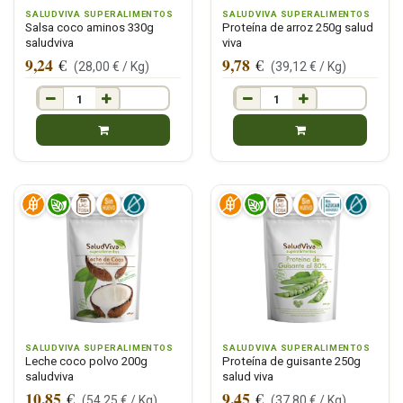
SALUDVIVA SUPERALIMENTOS
SALUDVIVA SUPERALIMENTOS
Salsa coco aminos 330g
Proteína de arroz 250g salud
saludviva
viva
9,24
9,78
€
€
(
28,00
€ /
Kg
)
(
39,12
€ /
Kg
)
SALUDVIVA SUPERALIMENTOS
SALUDVIVA SUPERALIMENTOS
Leche coco polvo 200g
Proteína de guisante 250g
saludviva
salud viva
10,85
9,45
€
€
(
54,25
€ /
Kg
)
(
37,80
€ /
Kg
)