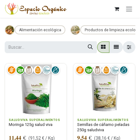
Ir al contenido
Alimentación ecológica
Productos de limpieza ecologi
SALUDVIVA SUPERALIMENTOS
SALUDVIVA SUPERALIMENTOS
Moringa 125g salud viva
Semillas de cáñamo peladas
250g saludviva
11,44
9,54
€
€
(
91,52
€ /
Kg
)
(
38,16
€ /
Kg
)