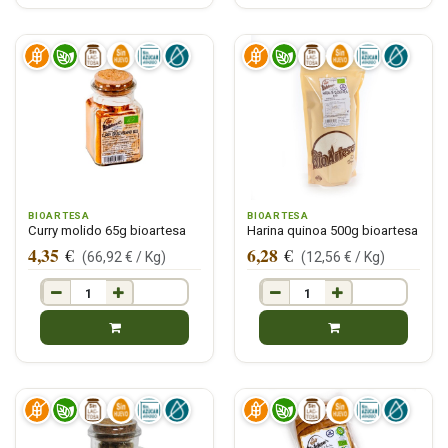
BIOARTESA
BIOARTESA
Curry molido 65g bioartesa
Harina quinoa 500g bioartesa
4,35
6,28
€
€
(
66,92
€ /
Kg
)
(
12,56
€ /
Kg
)