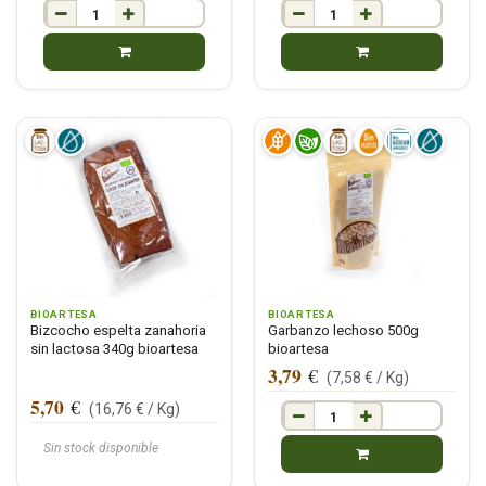
BIOARTESA
BIOARTESA
Bizcocho espelta zanahoria
Garbanzo lechoso 500g
sin lactosa 340g bioartesa
bioartesa
3,79
€
(
7,58
€ /
Kg
)
5,70
€
(
16,76
€ /
Kg
)
Sin stock disponible