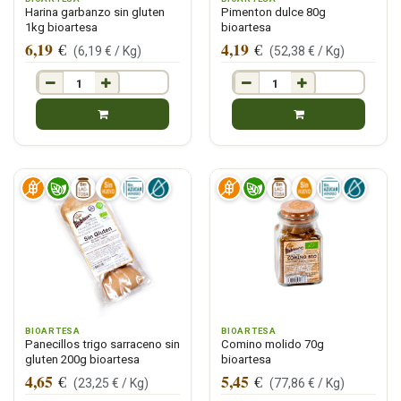
Harina garbanzo sin gluten
Pimenton dulce 80g
1kg bioartesa
bioartesa
6,19
4,19
€
€
(
6,19
€ /
Kg
)
(
52,38
€ /
Kg
)
BIOARTESA
BIOARTESA
Panecillos trigo sarraceno sin
Comino molido 70g
gluten 200g bioartesa
bioartesa
4,65
5,45
€
€
(
23,25
€ /
Kg
)
(
77,86
€ /
Kg
)