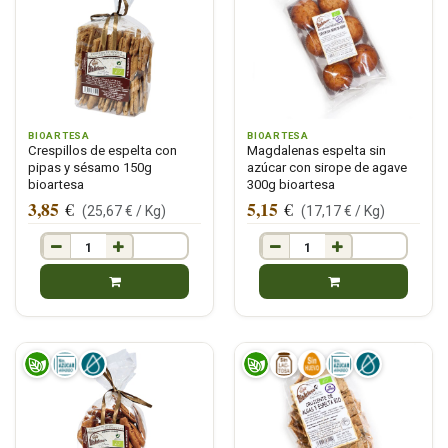
BIOARTESA
BIOARTESA
Crespillos de espelta con
Magdalenas espelta sin
pipas y sésamo 150g
azúcar con sirope de agave
bioartesa
300g bioartesa
3,85
5,15
€
€
(
25,67
€ /
Kg
)
(
17,17
€ /
Kg
)