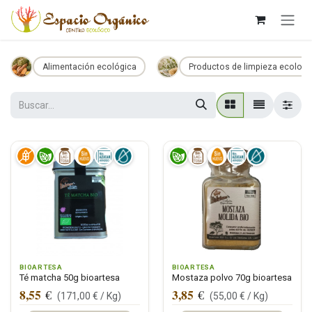
Ir al contenido
Alimentación ecológica
Productos de limpieza ecologi
BIOARTESA
BIOARTESA
Té matcha 50g bioartesa
Mostaza polvo 70g bioartesa
8,55
3,85
€
€
(
171,00
€ /
Kg
)
(
55,00
€ /
Kg
)