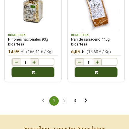
BIOARTESA
BIOARTESA
Piñones nacionales 90g
Pan de sarraceno 445g
bioartesa
bioartesa
14,95
6,05
€
€
(
166,11
€ /
Kg
)
(
13,60
€ /
Kg
)
1
2
3
Suscríbete a nuestra Newsletter