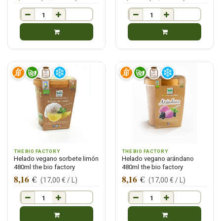
THE BIO FACTORY
THE BIO FACTORY
Helado vegano sorbete limón
Helado vegano arándano
480ml the bio factory
480ml the bio factory
8,16
8,16
€
€
(
17,00
€ /
L
)
(
17,00
€ /
L
)