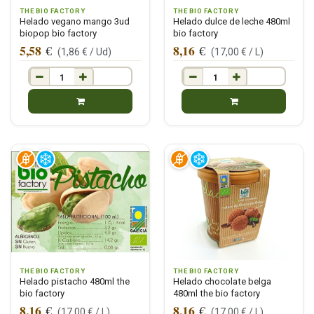
THE BIO FACTORY
THE BIO FACTORY
Helado vegano mango 3ud
Helado dulce de leche 480ml
biopop bio factory
bio factory
5,58
8,16
€
€
(
1,86
€ /
Ud
)
(
17,00
€ /
L
)
THE BIO FACTORY
THE BIO FACTORY
Helado pistacho 480ml the
Helado chocolate belga
bio factory
480ml the bio factory
8,16
8,16
€
€
(
17,00
€ /
L
)
(
17,00
€ /
L
)