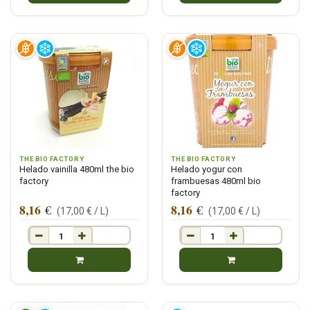
THE BIO FACTORY
THE BIO FACTORY
Helado vainilla 480ml the bio
Helado yogur con
factory
frambuesas 480ml bio
factory
8,16
8,16
€
€
(
17,00
€ /
L
)
(
17,00
€ /
L
)