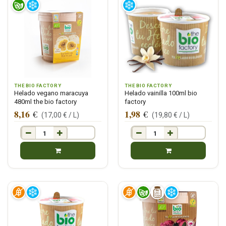
THE BIO FACTORY
THE BIO FACTORY
Helado vegano maracuya
Helado vainilla 100ml bio
480ml the bio factory
factory
8,16
1,98
€
€
(
17,00
€ /
L
)
(
19,80
€ /
L
)