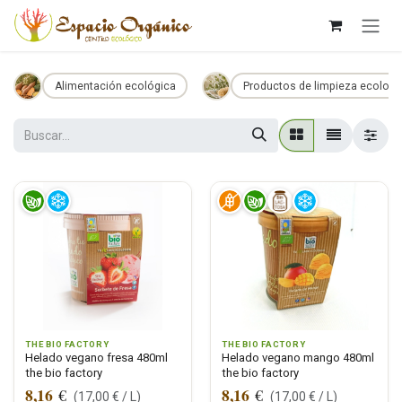
Ir al contenido
Alimentación ecológica
Productos de limpieza ecologi
THE BIO FACTORY
THE BIO FACTORY
Helado vegano fresa 480ml
Helado vegano mango 480ml
the bio factory
the bio factory
8,16
8,16
€
€
(
17,00
€ /
L
)
(
17,00
€ /
L
)