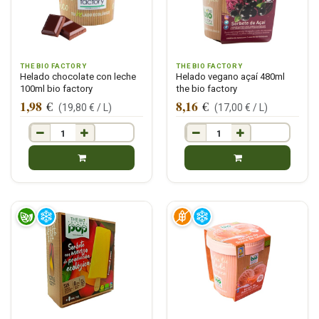
THE BIO FACTORY
THE BIO FACTORY
Helado chocolate con leche
Helado vegano açaí 480ml
100ml bio factory
the bio factory
1,98
8,16
€
€
(
19,80
€ /
L
)
(
17,00
€ /
L
)