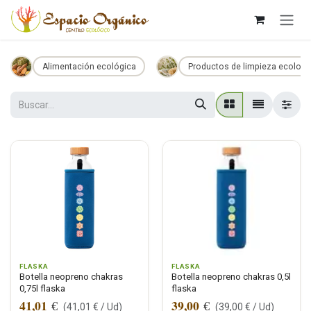
Ir al contenido
Alimentación ecológica
Productos de limpieza ecologi
FLASKA
FLASKA
Botella neopreno chakras
Botella neopreno chakras 0,5l
0,75l flaska
flaska
41,01
39,00
€
€
(
41,01
€ /
Ud
)
(
39,00
€ /
Ud
)