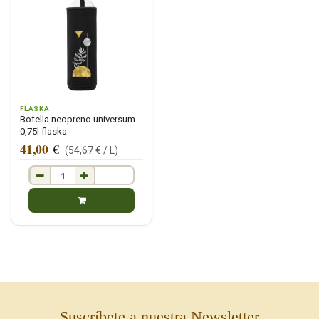
FLASKA
Botella neopreno universum
0,75l flaska
41,00
€
(
54,67
€ /
L
)
Suscríbete a nuestra Newsletter