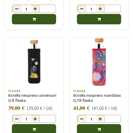
FLASKA
FLASKA
Botella neopreno universum
Botella neopreno mandalas
0,5l flaska
0,75l flaska
39,00
41,00
€
€
(
39,00
€ /
Ud
)
(
41,00
€ /
Ud
)