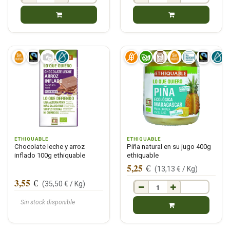
ETHIQUABLE
ETHIQUABLE
Chocolate leche y arroz
Piña natural en su jugo 400g
inflado 100g ethiquable
ethiquable
5,25
€
(
13,13
€ /
Kg
)
3,55
€
(
35,50
€ /
Kg
)
Sin stock disponible