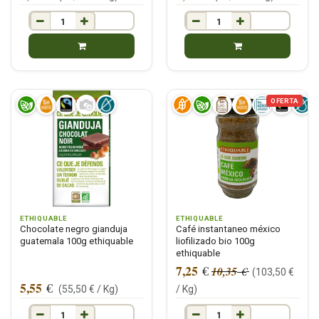
OFERTA
ETHIQUABLE
ETHIQUABLE
Chocolate negro gianduja
Café instantaneo méxico
guatemala 100g ethiquable
liofilizado bio 100g
ethiquable
7,25
€
10,35
€
(
103,50
€
5,55
€
(
55,50
€ /
Kg
)
/
Kg
)