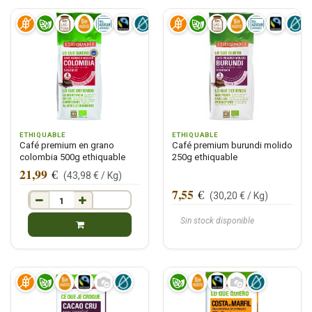
ETHIQUABLE
ETHIQUABLE
Café premium en grano
Café premium burundi molido
colombia 500g ethiquable
250g ethiquable
21,99
€
(
43,98
€ /
Kg
)
7,55
€
(
30,20
€ /
Kg
)
Sin stock disponible