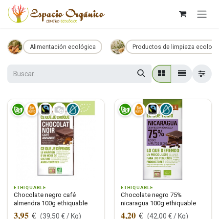
Ir al contenido
Alimentación ecológica
Productos de limpieza ecologi
ETHIQUABLE
ETHIQUABLE
Chocolate negro café
Chocolate negro 75%
almendra 100g ethiquable
nicaragua 100g ethiquable
3,95
4,20
€
€
(
39,50
€ /
Kg
)
(
42,00
€ /
Kg
)