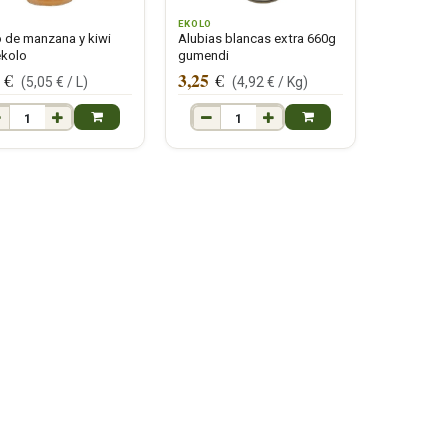
O
EKOLO
de manzana y kiwi
Alubias blancas extra 660g
ekolo
gumendi
3,25
€
€
(
5,05
€ /
L
)
(
4,92
€ /
Kg
)