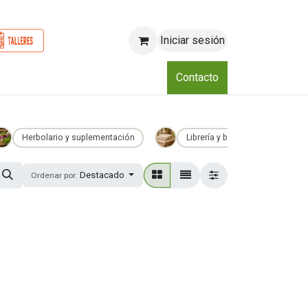
Iniciar sesión
o
Nosotros
Blog
Eventos
Club
Contacto
Herbolario y suplementación
Librería y bazar
Bel
Destacado
Ordenar por: