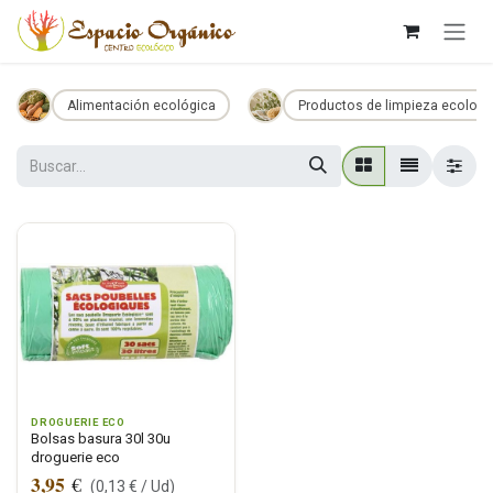
Ir al contenido
Alimentación ecológica
Productos de limpieza ecologi
DROGUERIE ECO
Bolsas basura 30l 30u
droguerie eco
3,95
€
(
0,13
€ /
Ud
)