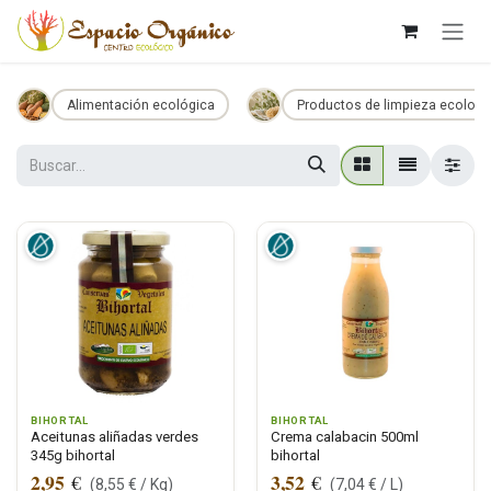
Ir al contenido
Alimentación ecológica
Productos de limpieza ecologi
BIHORTAL
BIHORTAL
Aceitunas aliñadas verdes
Crema calabacin 500ml
345g bihortal
bihortal
2,95
3,52
€
€
(
8,55
€ /
Kg
)
(
7,04
€ /
L
)