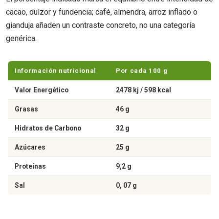
cacao, dulzor y fundencia; café, almendra, arroz inflado o
gianduja añaden un contraste concreto, no una categoría
genérica.
Información nutricional
Por cada 100 g
Valor Energético
2478 kj / 598 kcal
Grasas
46 g
Hidratos de Carbono
32 g
Azúcares
25 g
Proteínas
9,2 g
Sal
0, 07 g