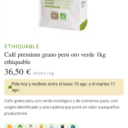
ETHIQUABLE
Café premium grano peru oro verde 1kg
ethiquable
36,50
€
(
36,50
€
/
Kg
)
Pide hoy y recíbelo entre el lunes 10 ago. y el martes 11
ago.
Cafe grano peru oro verde ecológico y de comercio justo, con
origen identificado y una cadena que pone en valor a pequeños
productores.