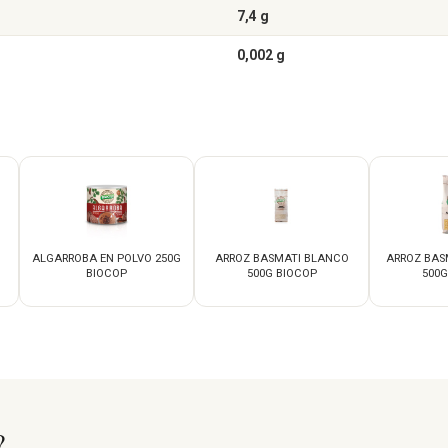
7,4 g
0,002 g
G
ALGARROBA EN POLVO 250G
ARROZ BASMATI BLANCO
ARROZ BAS
BIOCOP
500G BIOCOP
500G
?