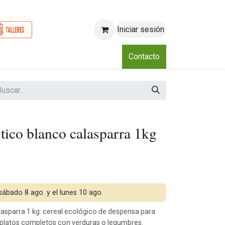
Iniciar sesión
o
Nosotros
Blog
Eventos
Club
Contacto
tico blanco calasparra 1kg
 sábado 8 ago. y el lunes 10 ago.
lasparra 1 kg: cereal ecológico de despensa para
y platos completos con verduras o legumbres.