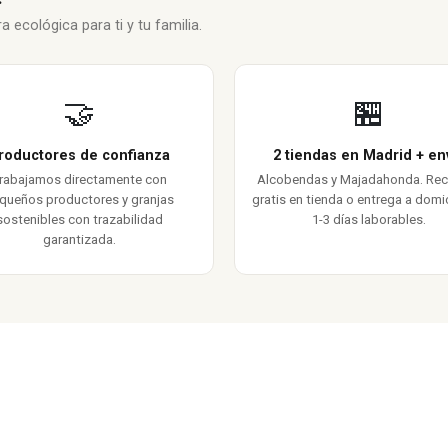
 ecológica para ti y tu familia.
🤝
🏪
roductores de confianza
2 tiendas en Madrid + en
rabajamos directamente con
Alcobendas y Majadahonda. Re
queños productores y granjas
gratis en tienda o entrega a domic
sostenibles con trazabilidad
1-3 días laborables.
garantizada.