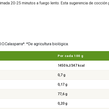
ximada 20-25 minutos a fuego lento. Esta sugerencia de cocción 
.O.Calasparra*. *De agricultura biológica.
Por cada 100 g
1450 kJ/347 kcal
0,7 g
0,17 g
77,6 g
0,20 g