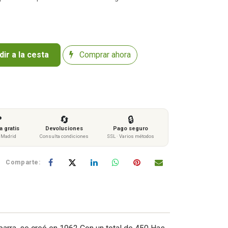
ir a la cesta
Comprar ahora

🔄
🔒
 gratis
Devoluciones
Pago seguro
s Madrid
Consulta condiciones
SSL · Varios métodos
Comparte: