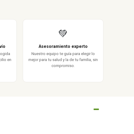
💚
vío
Asesoramiento experto
cogida
Nuestro equipo te guía para elegir lo
ilio en
mejor para tu salud y la de tu familia, sin
compromiso.