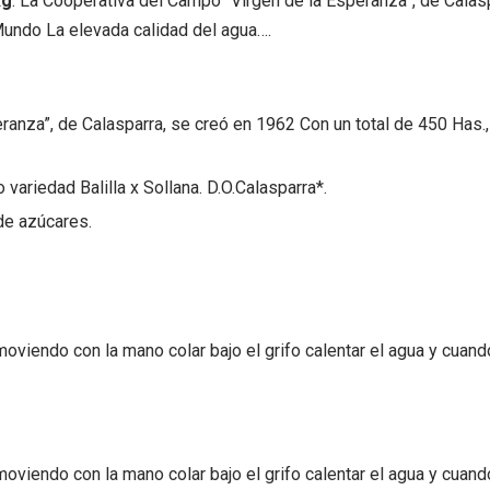
kg
: La Cooperativa del Campo “Virgen de la Esperanza”, de Calasp
Mundo La elevada calidad del agua….
anza”, de Calasparra, se creó en 1962 Con un total de 450 Has., 
variedad Balilla x Sollana. D.O.Calasparra*.
 de azúcares.
emoviendo con la mano colar bajo el grifo calentar el agua y cuand
emoviendo con la mano colar bajo el grifo calentar el agua y cuand