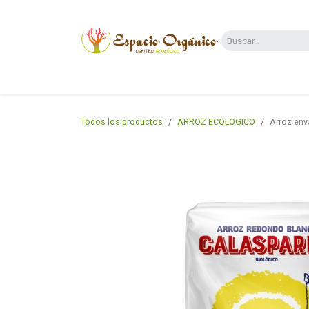
Ir al contenido
Categorías
Supermercado
Dietas y 
Todos los productos
ARROZ ECOLOGICO
Arroz env