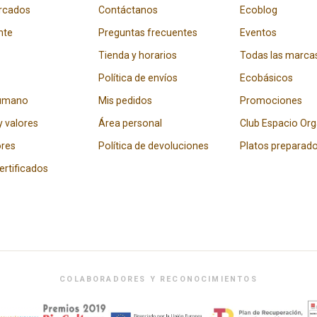
rcados
Contáctanos
Ecoblog
nte
Preguntas frecuentes
Eventos
Tienda y horarios
Todas las marca
Política de envíos
Ecobásicos
humano
Mis pedidos
Promociones
y valores
Área personal
Club Espacio Or
res
Política de devoluciones
Platos preparad
certificados
COLABORADORES Y RECONOCIMIENTOS