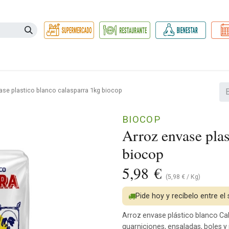
Necesidades
Herbolario
Belleza e Higiene
Hogar Ec
ase plastico blanco calasparra 1kg biocop
BIOCOP
Arroz envase plas
biocop
5,98
€
(
5,98
€
/
Kg
)
Pide hoy y recíbelo entre el
Arroz envase plástico blanco Ca
guarniciones, ensaladas, boles 