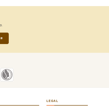
o.
te
LEGAL