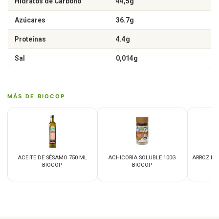
Hidratos de Carbono
44,5g
Azúcares
36.7g
Proteínas
4.4g
Sal
0,014g
MÁS DE BIOCOP
ACEITE DE SÉSAMO 750 ML
ACHICORIA SOLUBLE 100G
ARROZ BA
BIOCOP
BIOCOP