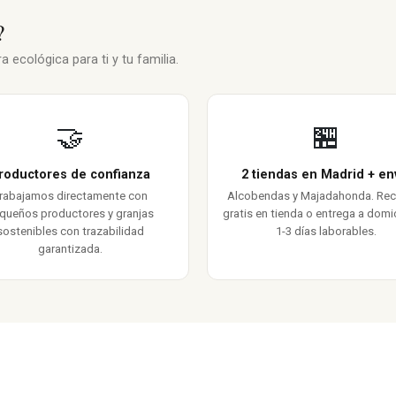
?
 ecológica para ti y tu familia.
🤝
🏪
roductores de confianza
2 tiendas en Madrid + en
rabajamos directamente con
Alcobendas y Majadahonda. Re
queños productores y granjas
gratis en tienda o entrega a domic
sostenibles con trazabilidad
1-3 días laborables.
garantizada.