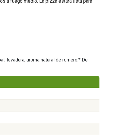
tos a fuego medio. La pizza estará lista para
l, levadura, aroma natural de romero.* De