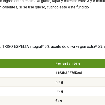
s ingredientes encima al gusto, tapar y calentar entre 3 y 5 minu
 calientes, si se usa queso, cuando éste esté fundido.
TRIGO ESPELTA integral* 9%, aceite de oliva virgen extra* 5% sa
Por cada 100 g
1163kJ / 276Kcal
6.2 g
0.9 g
45 g