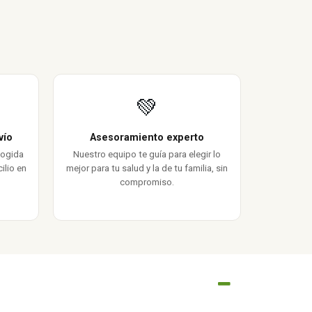
💚
vío
Asesoramiento experto
cogida
Nuestro equipo te guía para elegir lo
ilio en
mejor para tu salud y la de tu familia, sin
compromiso.