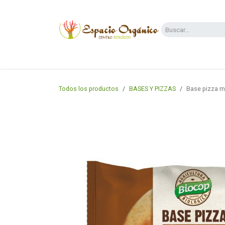
Ir al contenido
Categorías
Supermercado
Dietas y 
Todos los productos
BASES Y PIZZAS
Base pizza m