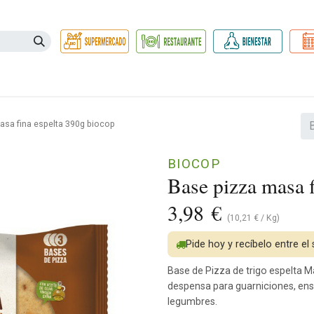
Necesidades
Herbolario
Belleza e Higiene
Hogar Ec
asa fina espelta 390g biocop
BIOCOP
Base pizza masa f
3,98
€
(
10,21
€
/
Kg
)
Pide hoy y recíbelo entre el
Base de Pizza de trigo espelta M
despensa para guarniciones, ens
legumbres.