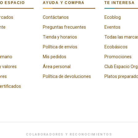
O ESPACIO
AYUDA Y COMPRA
TE INTERESA
rcados
Contáctanos
Ecoblog
nte
Preguntas frecuentes
Eventos
Tienda y horarios
Todas las marca
Política de envíos
Ecobásicos
humano
Mis pedidos
Promociones
y valores
Área personal
Club Espacio Or
res
Política de devoluciones
Platos preparad
certificados
COLABORADORES Y RECONOCIMIENTOS