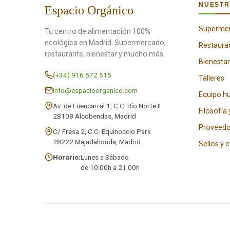
NUESTR
Espacio Orgánico
Superme
Tu centro de alimentación 100%
ecológica en Madrid. Supermercado,
Restaura
restaurante, bienestar y mucho más.
Bienestar
(+34) 916 572 515
Talleres
info@espacioorganico.com
Equipo 
Av. de Fuencarral 1, C.C. Río Norte II
Filosofía 
28108 Alcobendas, Madrid
Proveedo
C/ Fresa 2, C.C. Equinoccio Park
28222 Majadahonda, Madrid
Sellos y 
Horario:
Lunes a Sábado
de 10:00h a 21:00h