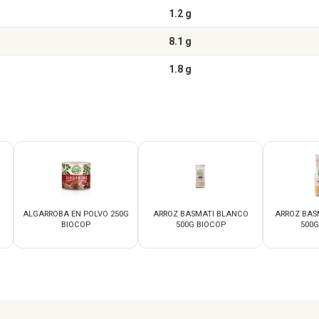
1.2 g
8.1 g
1.8 g
G
ALGARROBA EN POLVO 250G
ARROZ BASMATI BLANCO
ARROZ BAS
BIOCOP
500G BIOCOP
500G