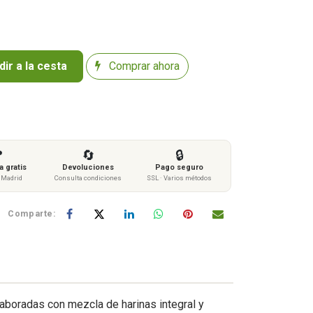
ir a la cesta
Comprar ahora

🔄
🔒
 gratis
Devoluciones
Pago seguro
s Madrid
Consulta condiciones
SSL · Varios métodos
Comparte:
aboradas con mezcla de harinas integral y