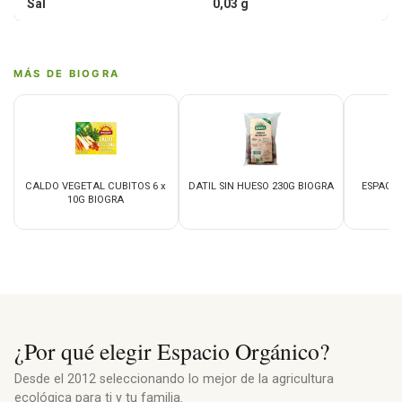
Sal
0,03 g
MÁS DE BIOGRA
CALDO VEGETAL CUBITOS 6 x
DATIL SIN HUESO 230G BIOGRA
ESPAGU
10G BIOGRA
2
¿Por qué elegir Espacio Orgánico?
Desde el 2012 seleccionando lo mejor de la agricultura
ecológica para ti y tu familia.