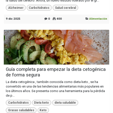
la salud del cerebro. Ahora, un nuevo estudio liderado por el gr...
Alzheimer
Carbohidratos
Salud cerebral
9 dic 2025
0
400
Alimentación
Guía completa para empezar la dieta cetogénica
de forma segura
La dieta cetogénica , también conocida como dieta keto , se ha
convertido en una de las tendencias alimentarias más populares en
los últimos años. Se presenta como una herramienta para la pérdida
de p...
Carbohidratos
Dieta keto
dieta saludable
Grasas saludables
Keto