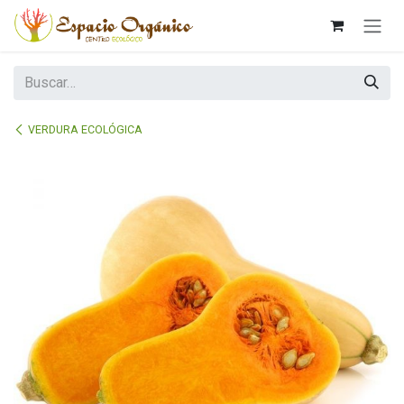
Ir al contenido
VERDURA ECOLÓGICA