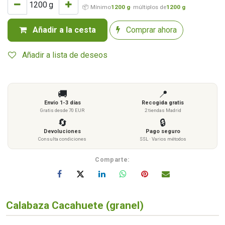
g
📦 Mínimo
1200 g
· múltiplos de
1200 g
Añadir a la cesta
Comprar ahora
Añadir a lista de deseos
🚚
📍
Envío 1-3 días
Recogida gratis
Gratis desde 70 EUR
2 tiendas Madrid
🔄
🔒
Devoluciones
Pago seguro
Consulta condiciones
SSL · Varios métodos
Comparte:
Calabaza Cacahuete (granel)