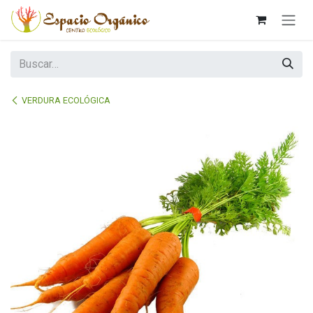
Ir al contenido
VERDURA ECOLÓGICA