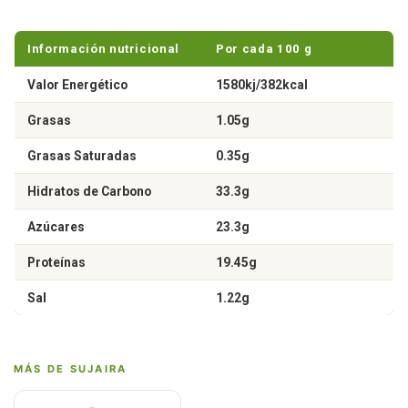
Información nutricional
Por cada 100 g
Valor Energético
1580kj/382kcal
Grasas
1.05g
Grasas Saturadas
0.35g
Hidratos de Carbono
33.3g
Azúcares
23.3g
Proteínas
19.45g
Sal
1.22g
MÁS DE SUJAIRA