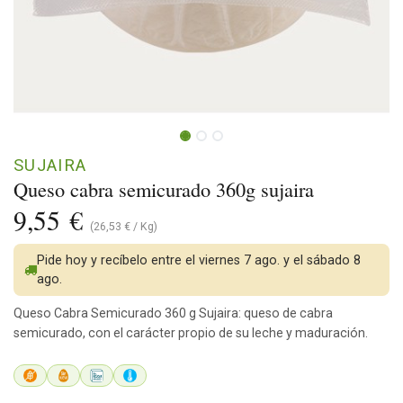
SUJAIRA
Queso cabra semicurado 360g sujaira
9,55
€
(
26,53
€
/
Kg
)
Pide hoy y recíbelo entre el viernes 7 ago. y el sábado 8
ago.
Queso Cabra Semicurado 360 g Sujaira: queso de cabra
semicurado, con el carácter propio de su leche y maduración.