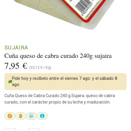
SUJAIRA
Cuña queso de cabra curado 240g sujaira
7,95
€
(
33,13
€
/
Kg
)
Pide hoy y recíbelo entre el viernes 7 ago. y el sábado 8
ago.
Cuña Queso de Cabra Curado 240 g Sujaira: queso de cabra
curado, con el carácter propio de su leche y maduración.