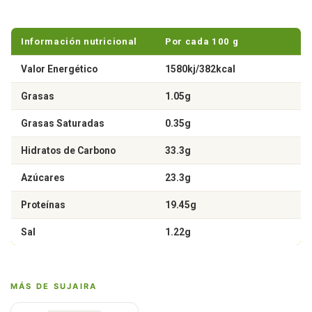
Información nutricional
Por cada 100 g
Valor Energético
1580kj/382kcal
Grasas
1.05g
Grasas Saturadas
0.35g
Hidratos de Carbono
33.3g
Azúcares
23.3g
Proteínas
19.45g
Sal
1.22g
MÁS DE SUJAIRA