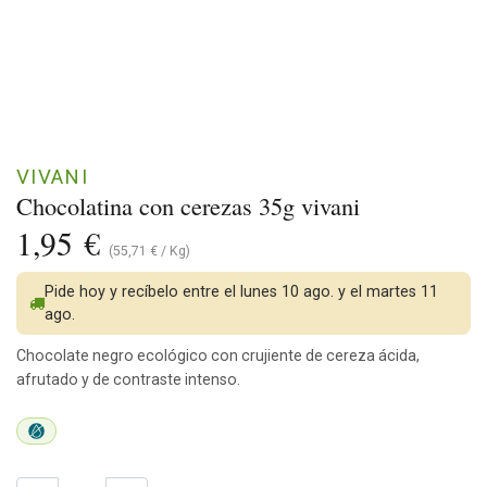
VIVANI
Chocolatina con cerezas 35g vivani
1,95
€
(
55,71
€
/
Kg
)
Pide hoy y recíbelo entre el lunes 10 ago. y el martes 11
ago.
Chocolate negro ecológico con crujiente de cereza ácida,
afrutado y de contraste intenso.