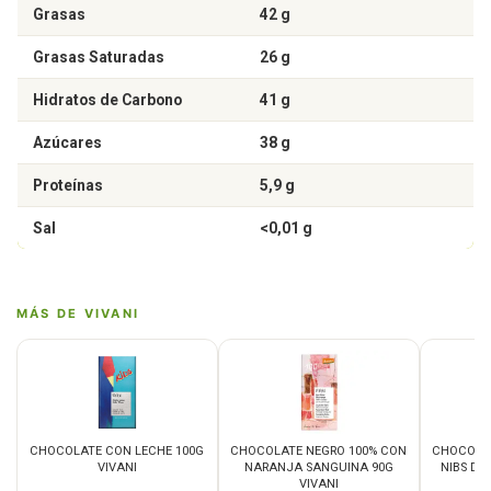
Grasas
42 g
Grasas Saturadas
26 g
Hidratos de Carbono
41 g
Azúcares
38 g
Proteínas
5,9 g
Sal
<0,01 g
MÁS DE VIVANI
CHOCOLATE CON LECHE 100G
CHOCOLATE NEGRO 100% CON
CHOCOLAT
VIVANI
NARANJA SANGUINA 90G
NIBS DE
VIVANI