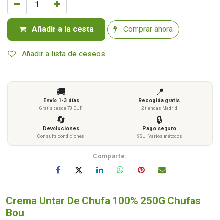
Añadir a la cesta
Comprar ahora
Añadir a lista de deseos
🚚
📍
Envío 1-3 días
Recogida gratis
Gratis desde 70 EUR
2 tiendas Madrid
🔄
🔒
Devoluciones
Pago seguro
Consulta condiciones
SSL · Varios métodos
Comparte:
Crema Untar De Chufa 100% 250G Chufas
Bou