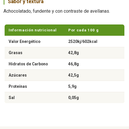
Sabor y textura
Achocolatado, fundente y con contraste de avellanas.
Información nutricional
Por cada 100 g
Valor Energético
2520kj/602kcal
Grasas
42,8g
Hidratos de Carbono
46,8g
Azúcares
42,5g
Proteínas
5,9g
Sal
0,05g