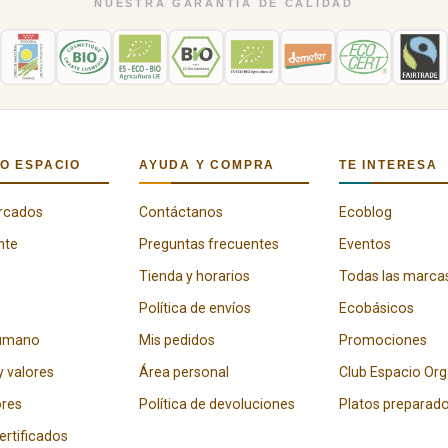
NUESTRA GARANTÍA DE CALIDAD
O ESPACIO
AYUDA Y COMPRA
TE INTERESA
rcados
Contáctanos
Ecoblog
nte
Preguntas frecuentes
Eventos
Tienda y horarios
Todas las marca
Política de envíos
Ecobásicos
humano
Mis pedidos
Promociones
y valores
Área personal
Club Espacio Or
res
Política de devoluciones
Platos preparad
certificados