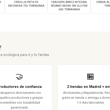
A
CEBOLLA FRITA DE
CRACKERS ARROZ INTEGRAL
CREMA AL
INDONESIA 75G TERRASANA
SÉSAMO NEGRO SIN GLUTEN
TER
60G TERRASANA
?
 ecológica para ti y tu familia.
🤝
🏪
roductores de confianza
2 tiendas en Madrid + en
rabajamos directamente con
Alcobendas y Majadahonda. Re
queños productores y granjas
gratis en tienda o entrega a domic
sostenibles con trazabilidad
1-3 días laborables.
garantizada.