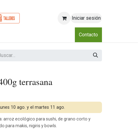
Iniciar sesión
o
Nosotros
Blog
Eventos
Club
Contacto
400g terrasana
 lunes 10 ago. y el martes 11 ago.
: arroz ecológico para sushi, de grano corto y
o para makis, nigiris y bowls.