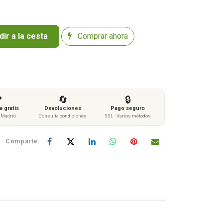
ir a la cesta
Comprar ahora

🔄
🔒
 gratis
Devoluciones
Pago seguro
s Madrid
Consulta condiciones
SSL · Varios métodos
Comparte: