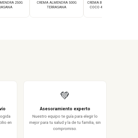
MENDRA 250G
CREMA ALMENDRA 500G
CREMA BATIDA DE LECHE DE
RASANA
TERRASANA
COCO 400ML TERRASANA
💚
vío
Asesoramiento experto
cogida
Nuestro equipo te guía para elegir lo
ilio en
mejor para tu salud y la de tu familia, sin
compromiso.