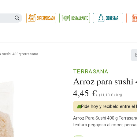
Necesidades
Herbolario
Belleza e Higiene
Hogar Ec
a sushi 400g terrasana
TERRASANA
Arroz para sushi 
4,45
€
(
11,13
€
/
Kg
)
Pide hoy y recíbelo entre el
Arroz Para Sushi 400 g Terrasana
textura pegajosa al cocer, pensad