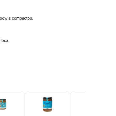
o bowls compactos.
losa.