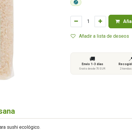
Añad
Añadir a lista de deseos
🚚

Envío 1-3 días
Recogida
Gratis desde 70 EUR
2 tienda
asana
ara sushi ecológico.