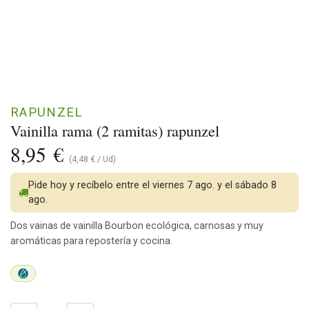
RAPUNZEL
Vainilla rama (2 ramitas) rapunzel
8,95
€
(
4,48
€
/
Ud
)
Pide hoy y recíbelo entre el viernes 7 ago. y el sábado 8
ago.
Dos vainas de vainilla Bourbon ecológica, carnosas y muy
aromáticas para repostería y cocina.