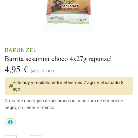
RAPUNZEL
Barrita sesamini choco 4x27g rapunzel
4,95
€
(
45,83
€
/
Kg
)
Pide hoy y recíbelo entre el viernes 7 ago. y el sábado 8
ago.
Crocante ecológico de sésamo con cobertura de chocolate
negro, crujiente e intenso.