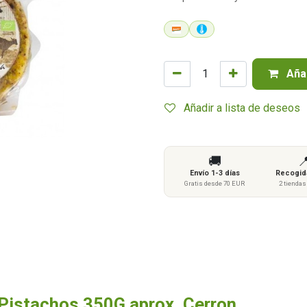
Añad
Añadir a lista de deseos
🚚

Envío 1-3 días
Recogida
Gratis desde 70 EUR
2 tienda
istachos 350G aprox. Cerron