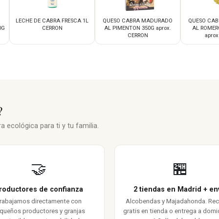
LECHE DE CABRA FRESCA 1L
QUESO CABRA MADURADO
QUESO CA
0G
CERRON
AL PIMENTON 350G aprox.
AL ROMERO
CERRON
aprox
?
 ecológica para ti y tu familia.
🤝
🏪
roductores de confianza
2 tiendas en Madrid + en
rabajamos directamente con
Alcobendas y Majadahonda. Re
queños productores y granjas
gratis en tienda o entrega a domic