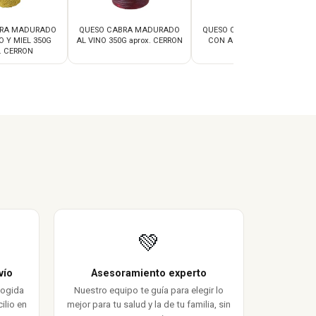
BRA MADURADO
QUESO CABRA MADURADO
QUESO CABRA MADURADO
 Y MIEL 350G
AL VINO 350G aprox. CERRON
CON ACEITE 350G aprox.
. CERRON
CERRON
💚
vío
Asesoramiento experto
cogida
Nuestro equipo te guía para elegir lo
ilio en
mejor para tu salud y la de tu familia, sin