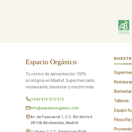
NUESTR
Espacio Orgánico
Superme
Tu centro de alimentación 100%
ecológica en Madrid. Supermercado,
Restaura
restaurante, bienestar y mucho más.
Bienestar
(+34) 916 572 515
Talleres
info@espacioorganico.com
Equipo 
Av. de Fuencarral 1, C.C. Río Norte II
Filosofía 
28108 Alcobendas, Madrid
Proveedo
C/ Fresa 2, C.C. Equinoccio Park