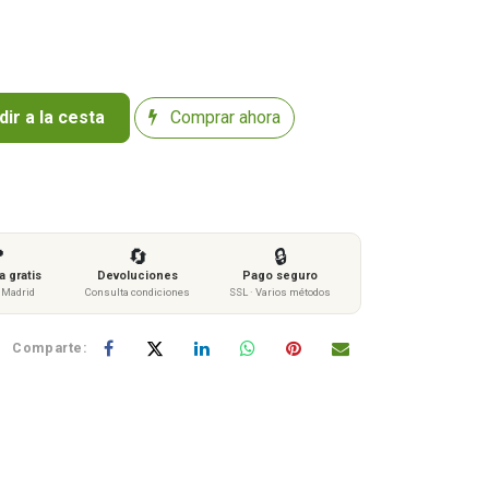
ir a la cesta
Comprar ahora

🔄
🔒
 gratis
Devoluciones
Pago seguro
s Madrid
Consulta condiciones
SSL · Varios métodos
Comparte: