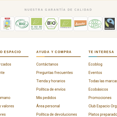
NUESTRA GARANTÍA DE CALIDAD
O ESPACIO
AYUDA Y COMPRA
TE INTERESA
rcados
Contáctanos
Ecoblog
nte
Preguntas frecuentes
Eventos
Tienda y horarios
Todas las marca
Política de envíos
Ecobásicos
humano
Mis pedidos
Promociones
y valores
Área personal
Club Espacio Or
res
Política de devoluciones
Platos preparad