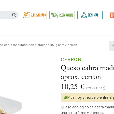
Necesidades
Herbolario
Belleza e Higiene
Hogar Ec
o cabra madurado con pistachos 350g aprox. cerron
CERRON
Queso cabra madu
aprox. cerron
10,25
€
(
29,29
€
/
Kg
)
Pide hoy y recíbelo entre el 
Queso ecológico de cabra madur
una pasta firme y cremosa.