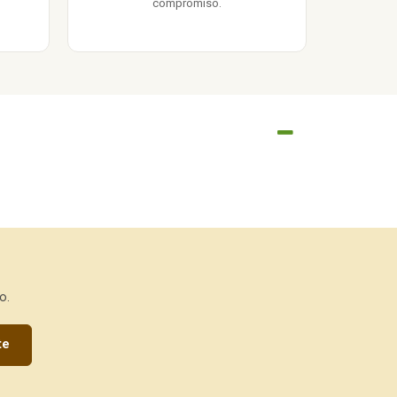
compromiso.
o.
te