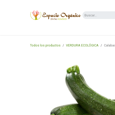
Ir al contenido
Categorías
Supermercado
Dietas y 
Todos los productos
VERDURA ECOLÓGICA
Calabac