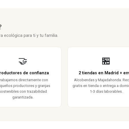
?
 ecológica para ti y tu familia.
🤝
🏪
roductores de confianza
2 tiendas en Madrid + en
rabajamos directamente con
Alcobendas y Majadahonda. Re
queños productores y granjas
gratis en tienda o entrega a domic
sostenibles con trazabilidad
1-3 días laborables.
garantizada.