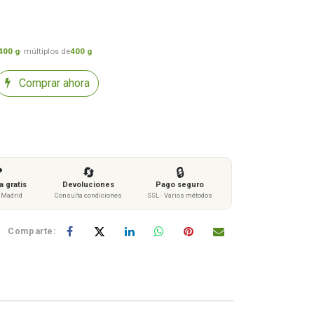
400 g
· múltiplos de
400 g
Comprar ahora

🔄
🔒
 gratis
Devoluciones
Pago seguro
s Madrid
Consulta condiciones
SSL · Varios métodos
Comparte: