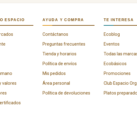
O ESPACIO
AYUDA Y COMPRA
TE INTERESA
rcados
Contáctanos
Ecoblog
nte
Preguntas frecuentes
Eventos
Tienda y horarios
Todas las marca
Política de envíos
Ecobásicos
humano
Mis pedidos
Promociones
y valores
Área personal
Club Espacio Or
res
Política de devoluciones
Platos preparad
certificados