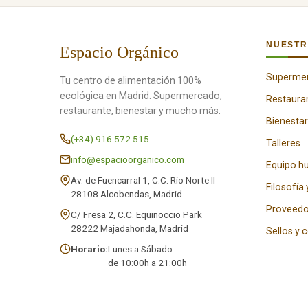
NUESTR
Espacio Orgánico
Superme
Tu centro de alimentación 100%
ecológica en Madrid. Supermercado,
Restaura
restaurante, bienestar y mucho más.
Bienestar
(+34) 916 572 515
Talleres
info@espacioorganico.com
Equipo 
Av. de Fuencarral 1, C.C. Río Norte II
Filosofía 
28108 Alcobendas, Madrid
Proveedo
C/ Fresa 2, C.C. Equinoccio Park
28222 Majadahonda, Madrid
Sellos y 
Horario:
Lunes a Sábado
de 10:00h a 21:00h