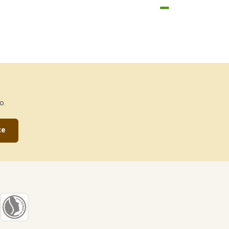
o.
te