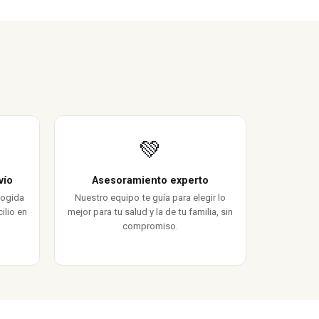
💚
vío
Asesoramiento experto
cogida
Nuestro equipo te guía para elegir lo
ilio en
mejor para tu salud y la de tu familia, sin
compromiso.