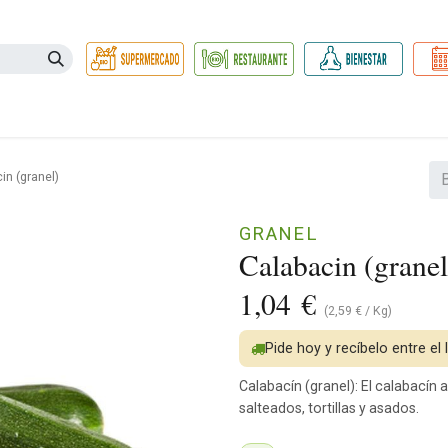
Necesidades
Herbolario
Belleza e Higiene
Hogar Ec
in (granel)
GRANEL
Calabacin (granel
1,04
€
(
2,59
€
/
Kg
)
Pide hoy y recíbelo entre el
Calabacín (granel): El calabacín 
salteados, tortillas y asados.