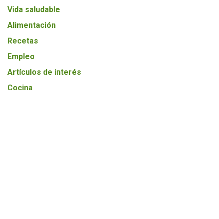
Vida saludable
Alimentación
Recetas
Empleo
Artículos de interés
Cocina
Nuestros productores
Agricultura
Ecología
Entrevista
Mundo BIO
TODOS NUESTROS POST